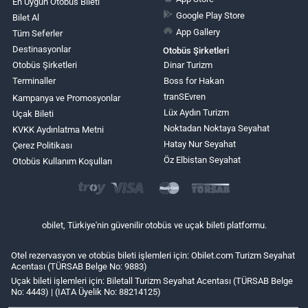
En Uygun Otobüs Bileti
Google Play Store
Bilet Al
App Gallery
Tüm Seferler
Destinasyonlar
Otobüs Şirketleri
Otobüs Şirketleri
Dinar Turizm
Terminaller
Boss for Hakan
tranSEvren
Kampanya ve Promosyonlar
Lüx Aydın Turizm
Uçak Bileti
Noktadan Noktaya Seyahat
KVKK Aydınlatma Metni
Hatay Nur Seyahat
Çerez Politikası
Öz Elbistan Seyahat
Otobüs Kullanım Koşulları
obilet, Türkiye'nin güvenilir otobüs ve uçak bileti platformu.
Otel rezervasyon ve otobüs bileti işlemleri için: Obilet.com Turizm Seyahat
Acentası (TÜRSAB Belge No: 9883)
Uçak bileti işlemleri için: Biletall Turizm Seyahat Acentası (TÜRSAB Belge
No: 4443) | (IATA Üyelik No: 88214125)