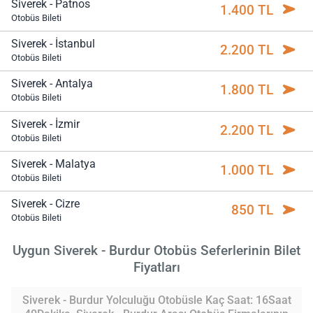
Siverek - Patnos
1.400 TL
Otobüs Bileti
Siverek - İstanbul
2.200 TL
Otobüs Bileti
Siverek - Antalya
1.800 TL
Otobüs Bileti
Siverek - İzmir
2.200 TL
Otobüs Bileti
Siverek - Malatya
1.000 TL
Otobüs Bileti
Siverek - Cizre
850 TL
Otobüs Bileti
Uygun Siverek - Burdur Otobüs Seferlerinin Bilet
Fiyatları
Siverek - Burdur Yolculuğu Otobüsle Kaç Saat: 16Saat