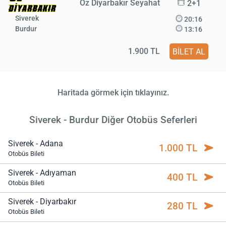
Öz Diyarbakır Seyahat
2+1
Siverek
20:16
Burdur
13:16
1.900 TL
BİLET AL
Haritada görmek için tıklayınız.
Siverek - Burdur Diğer Otobüs Seferleri
Siverek - Adana
1.000 TL
Otobüs Bileti
Siverek - Adıyaman
400 TL
Otobüs Bileti
Siverek - Diyarbakır
280 TL
Otobüs Bileti