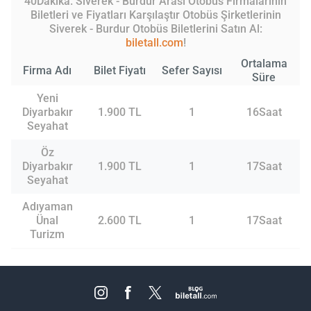
40Dakika. Siverek - Burdur Arası Otobüs Firmalarının
Biletleri ve Fiyatları Karşılaştır Otobüs Şirketlerinin
Siverek - Burdur Otobüs Biletlerini Satın Al:
biletall.com
!
Ortalama
Firma Adı
Bilet Fiyatı
Sefer Sayısı
Süre
Yeni
Diyarbakır
1.900 TL
1
16Saat
Seyahat
Öz
Diyarbakır
1.900 TL
1
17Saat
Seyahat
Adıyaman
Ünal
2.600 TL
1
17Saat
Turizm