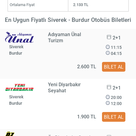
Ortalama Fiyat
2.133 TL
En Uygun Fiyatlı Siverek - Burdur Otobüs Biletleri
Adıyaman Ünal
2+1
Turizm
Siverek
11:15
Burdur
04:15
2.600 TL
BİLET AL
Yeni Diyarbakır
2+1
Seyahat
Siverek
20:00
Burdur
12:00
1.900 TL
BİLET AL