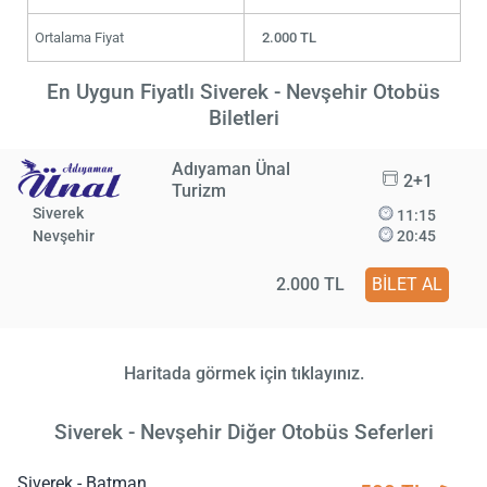
Ortalama Fiyat
2.000 TL
En Uygun Fiyatlı Siverek - Nevşehir Otobüs
Biletleri
Adıyaman Ünal
2+1
Turizm
Siverek
11:15
Nevşehir
20:45
2.000 TL
BİLET AL
Haritada görmek için tıklayınız.
Siverek - Nevşehir Diğer Otobüs Seferleri
Siverek - Batman