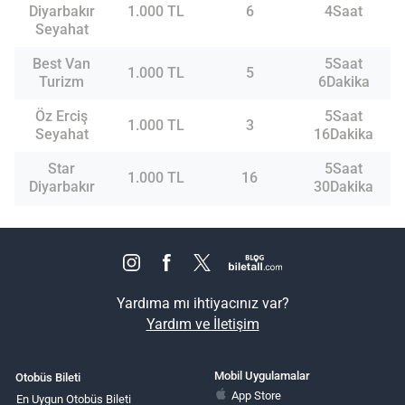
Diyarbakır
1.000 TL
6
4Saat
Seyahat
Best Van
5Saat
1.000 TL
5
Turizm
6Dakika
Öz Erciş
5Saat
1.000 TL
3
Seyahat
16Dakika
Star
5Saat
1.000 TL
16
Diyarbakır
30Dakika
Yardıma mı ihtiyacınız var?
Yardım ve İletişim
Mobil Uygulamalar
Otobüs Bileti
App Store
En Uygun Otobüs Bileti