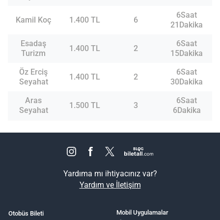
6Saat
Kamil Koç
1.400 TL
6
21Dakika
Esadaş
6Saat
1.400 TL
2
Turizm
15Dakika
Öz Erciş
6Saat
1.400 TL
2
Seyahat
30Dakika
Aras
6Saat
1.500 TL
3
Seyahat
6Dakika
Yardıma mı ihtiyacınız var?
Yardım ve İletişim
Mobil Uygulamalar
Otobüs Bileti