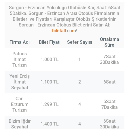
Sorgun - Erzincan Yolculuğu Otobüsle Kaç Saat: 6Saat
5Dakika. Sorgun - Erzincan Arası Otobüs Firmalarının
Biletleri ve Fiyatları Karşılaştır Otobüs Şirketlerinin
Sorgun - Erzincan Otobüs Biletlerini Satın Al:
biletall.com
!
Ortalama
Firma Adı
Bilet Fiyatı
Sefer Sayısı
Süre
Patnos
7Saat
İtimat
1.000 TL
1
30Dakika
Turizm
Yeni Erciş
İtimat
1.100 TL
2
6Saat
Seyahat
Can
5Saat
Erzurum
1.299 TL
4
7Dakika
Turizm
Bizim Iğdır
6Saat
1.400 TL
4
Seyahat
30Dakika