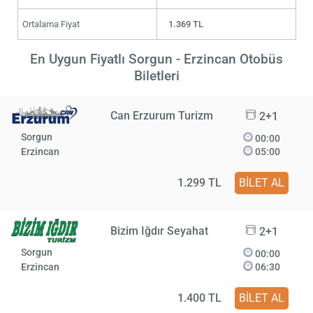
Ortalama Fiyat
1.369 TL
En Uygun Fiyatlı Sorgun - Erzincan Otobüs
Biletleri
Can Erzurum Turizm
2+1
Sorgun
00:00
Erzincan
05:00
1.299 TL
BİLET AL
Bizim Iğdır Seyahat
2+1
Sorgun
00:00
Erzincan
06:30
1.400 TL
BİLET AL