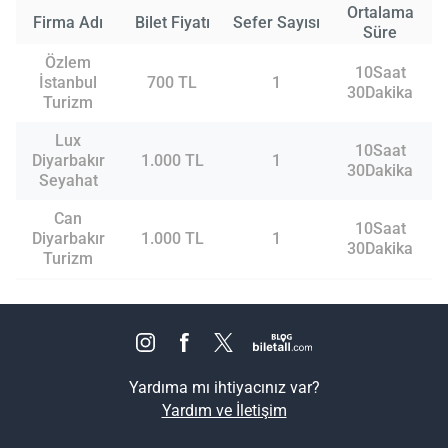
Ortalama
Firma Adı
Bilet Fiyatı
Sefer Sayısı
Süre
Özlem
10Saat
İstanbul
700 TL
1
30Dakika
Turizm
Lux
10Saat
Diyarbakır
1.000 TL
1
30Dakika
Seyahat
Can
10Saat
Diyarbakır
1.000 TL
1
30Dakika
Turizm
Yardıma mı ihtiyacınız var?
Yardım ve İletişim