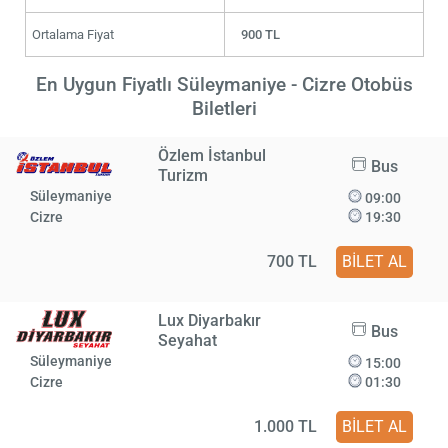
Ortalama Fiyat
900 TL
En Uygun Fiyatlı Süleymaniye - Cizre Otobüs
Biletleri
Özlem İstanbul
Bus
Turizm
Süleymaniye
09:00
Cizre
19:30
700 TL
BİLET AL
Lux Diyarbakır
Bus
Seyahat
Süleymaniye
15:00
Cizre
01:30
1.000 TL
BİLET AL