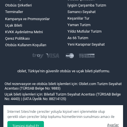
Otobüs Şirketleri
İyigün Çarşamba Turizm
Terminaller
Samancı Seyahat
Keşanlılar Tur
Kampanya ve Promosyonlar
Yaman Turizm
Uçak Bileti
Yıldız Mutlular Turizm
KVKK Aydınlatma Metni
As 66 Turizm
Çerez Politikası
Yeni Karapınar Seyahat
Otobüs Kullanım Koşulları
obilet, Türkiye'nin güvenilir otobüs ve uçak bileti platformu.
Otel rezervasyon ve otobüs bileti işlemleri için: Obilet.com Turizm Seyahat
Acentası (TÜRSAB Belge No: 9883)
Uçak bileti işlemleri için: Biletall Turizm Seyahat Acentası (TÜRSAB Belge
No: 4443) | (IATA Üyelik No: 88214125)
İnternet Sitesi’nde çerezler yoluyla kişisel veri işlenmekte olup
gerekli olan çerezler bilgi toplumu hizmetlerinin sunulması amacı ile
kullanılmaktadır. Tercihleriniz doğrultusunda size özel
Ayarlar
Tümünü Kabul Et
kişiselleştirilmiş çerezleri ve özel kampanyaları
reddet
seçeneğine