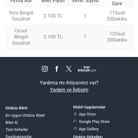
Firma Adı
Bilet Fiyatı
Sefer Sayısı
Süre
Yeni Bingöl
11Saat
2.100 TL
1
Seyahat
50Dakika
Cesur
12Saat
Bingöl
2.100 TL
1
30Dakika
Seyahat
Yardıma mı ihtiyacınız var?
Yardım ve İletişim
Mobil Uygulamalar
Otobüs Bileti
App Store
En Uygun Otobüs Bileti
Google Play Store
Bilet Al
App Gallery
Tüm Seferler
Destinasyonlar
Otobüs Şirketleri