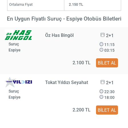
Ortalama Fiyat
2.150 TL
En Uygun Fiyatlı Suruç - Espiye Otobüs Biletleri
Öz Has Bingöl
2+1
Suruç
11:15
Espiye
03:15
2.100 TL
BİLET AL
Tokat Yıldızı Seyahat
2+1
Suruç
22:30
Espiye
18:00
2.200 TL
BİLET AL