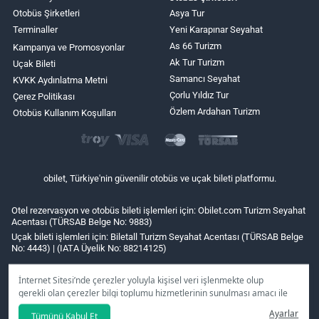
Otobüs Şirketleri
Asya Tur
Terminaller
Yeni Karapınar Seyahat
As 66 Turizm
Kampanya ve Promosyonlar
Ak Tur Turizm
Uçak Bileti
Samancı Seyahat
KVKK Aydınlatma Metni
Çorlu Yıldız Tur
Çerez Politikası
Özlem Ardahan Turizm
Otobüs Kullanım Koşulları
obilet, Türkiye'nin güvenilir otobüs ve uçak bileti platformu.
Otel rezervasyon ve otobüs bileti işlemleri için: Obilet.com Turizm Seyahat
Acentası (TÜRSAB Belge No: 9883)
Uçak bileti işlemleri için: Biletall Turizm Seyahat Acentası (TÜRSAB Belge
No: 4443) | (IATA Üyelik No: 88214125)
İnternet Sitesi’nde çerezler yoluyla kişisel veri işlenmekte olup
gerekli olan çerezler bilgi toplumu hizmetlerinin sunulması amacı ile
kullanılmaktadır. Tercihleriniz doğrultusunda size özel
Ayarlar
Tümünü Kabul Et
kişiselleştirilmiş çerezleri ve özel kampanyaları
reddet
seçeneğine