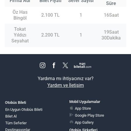
Firma Adı
Bilet Fiyatı
Sefer Sayısı
Süre
Öz Has
2.100 TL
1
16Saat
Bingöl
Tokat
19Saat
Yıldızı
2.200 TL
1
30Dakika
Seyahat
Yardıma mı ihtiyacınız var?
Yardım ve İletişim
Mobil Uygulamalar
Otobüs Bileti
App Store
En Uygun Otobüs Bileti
Google Play Store
Bilet Al
App Gallery
Tüm Seferler
Destinasyonlar
Otobüs Şirketleri