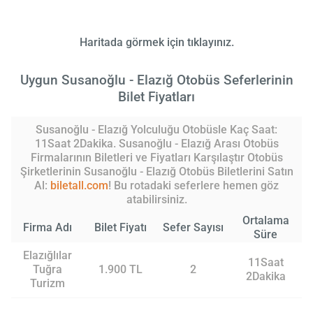
Haritada görmek için tıklayınız.
Uygun Susanoğlu - Elazığ Otobüs Seferlerinin
Bilet Fiyatları
Susanoğlu - Elazığ Yolculuğu Otobüsle Kaç Saat:
11Saat 2Dakika. Susanoğlu - Elazığ Arası Otobüs
Firmalarının Biletleri ve Fiyatları Karşılaştır Otobüs
Şirketlerinin Susanoğlu - Elazığ Otobüs Biletlerini Satın
Al:
biletall.com
! Bu rotadaki seferlere hemen göz
atabilirsiniz.
Ortalama
Firma Adı
Bilet Fiyatı
Sefer Sayısı
Süre
Elazığlılar
11Saat
Tuğra
1.900 TL
2
2Dakika
Turizm