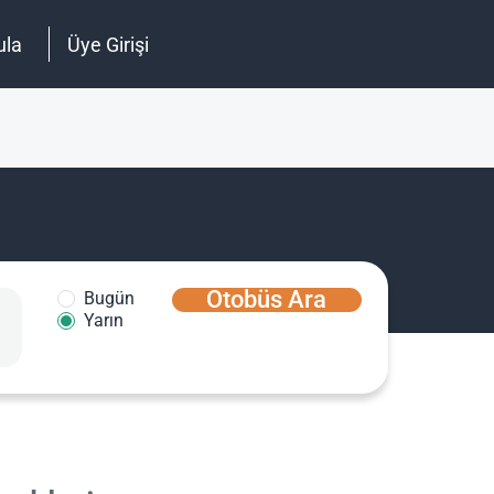
ula
Üye Girişi
Otobüs Ara
Bugün
Yarın