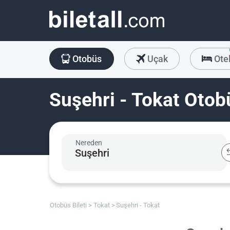
Otobüs
Uçak
Ote
Suşehri - Tokat Otobü
Nereden
Otobüs Bileti
Tokat
Suşehri - Tokat