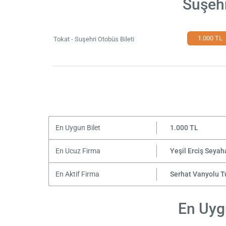
Suşehr
1.000 TL
Tokat - Suşehri Otobüs Bileti
En Uygun Bilet
1.000 TL
En Ucuz Firma
Yeşil Erciş Seyah
En Aktif Firma
Serhat Vanyolu T
En Uygu