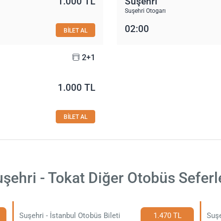
1.000 TL
Suşehri
Suşehri Otogarı
02:00
BİLET AL
2+1
1.000 TL
BİLET AL
şehri - Tokat Diğer Otobüs Seferl
Suşehri - İstanbul Otobüs Bileti
1.470 TL
Suşe