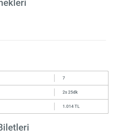
nekleri
7
2s 25dk
1.014 TL
iletleri