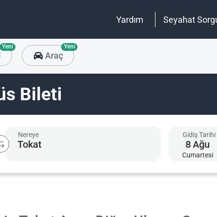
Yardım
Seyahat Sorg
Yeni
Yeni
l
Araç
s Bileti
Nereye
Gidiş Tarihi
8
Ağu
Cumartesi