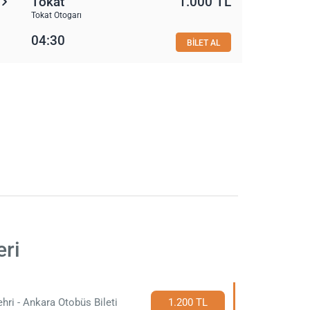
Tokat
1.000 TL
Tokat Otogarı
04:30
BİLET AL
eri
hri - Ankara Otobüs Bileti
1.200 TL