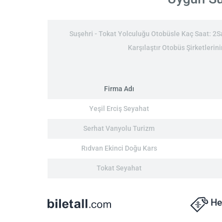
Suşehri - Tokat Yolculuğu Otobüsle Kaç Saat: 2Saa
Karşılaştır Otobüs Şirketlerini
Firma Adı
Yeşil Erciş Seyahat
Serhat Vanyolu Turizm
Rıdvan Ekinci Doğu Kars
Tokat Seyahat
He