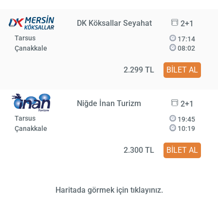
DK Köksallar Seyahat
2+1
Tarsus
17:14
Çanakkale
08:02
2.299 TL
BİLET AL
Niğde İnan Turizm
2+1
Tarsus
19:45
Çanakkale
10:19
2.300 TL
BİLET AL
Haritada görmek için tıklayınız.