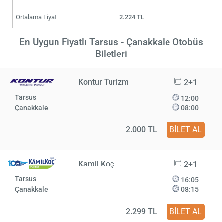
Ortalama Fiyat
2.224 TL
En Uygun Fiyatlı Tarsus - Çanakkale Otobüs
Biletleri
Kontur Turizm
2+1
Tarsus
12:00
Çanakkale
08:00
2.000 TL
BİLET AL
Kamil Koç
2+1
Tarsus
16:05
Çanakkale
08:15
2.299 TL
BİLET AL