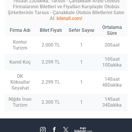
16Saat 23Dakika. Tarsus - Çanakkale Arası Otobüs
Firmalarının Biletleri ve Fiyatları Karşılaştır Otobüs
Şirketlerinin Tarsus - Çanakkale Otobüs Biletlerini Satın
Al:
biletall.com
!
Ortalama
Firma Adı
Bilet Fiyatı
Sefer Sayısı
Süre
Kontur
2.000 TL
1
20Saat
Turizm
16Saat
Kamil Koç
2.299 TL
1
10Dakika
DK
14Saat
Köksallar
2.299 TL
1
48Dakika
Seyahat
Niğde İnan
14Saat
2.300 TL
1
Turizm
34Dakika