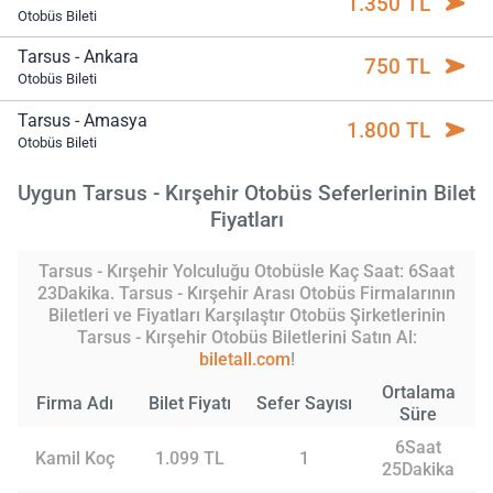
1.350 TL
Otobüs Bileti
Tarsus - Ankara
750 TL
Otobüs Bileti
Tarsus - Amasya
1.800 TL
Otobüs Bileti
Uygun Tarsus - Kırşehir Otobüs Seferlerinin Bilet
Fiyatları
Tarsus - Kırşehir Yolculuğu Otobüsle Kaç Saat: 6Saat
23Dakika. Tarsus - Kırşehir Arası Otobüs Firmalarının
Biletleri ve Fiyatları Karşılaştır Otobüs Şirketlerinin
Tarsus - Kırşehir Otobüs Biletlerini Satın Al:
biletall.com
!
Ortalama
Firma Adı
Bilet Fiyatı
Sefer Sayısı
Süre
6Saat
Kamil Koç
1.099 TL
1
25Dakika