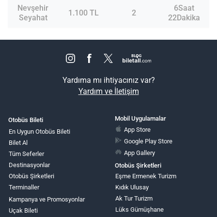
Nevşehir
6Saat
1.100 TL
2
Seyahat
22Dakika
Yardıma mı ihtiyacınız var?
Yardım ve İletişim
Mobil Uygulamalar
Otobüs Bileti
App Store
En Uygun Otobüs Bileti
Google Play Store
Bilet Al
App Gallery
Tüm Seferler
Destinasyonlar
Otobüs Şirketleri
Otobüs Şirketleri
Eşme Ermenek Turizm
Terminaller
Kıdık Ulusay
Ak Tur Turizm
Kampanya ve Promosyonlar
Lüks Gümüşhane
Uçak Bileti