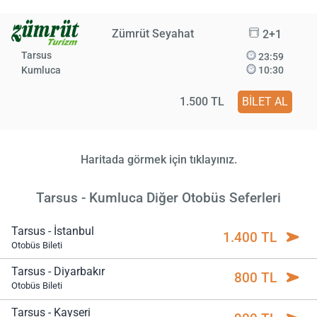
Zümrüt Seyahat
2+1
Tarsus
23:59
Kumluca
10:30
1.500 TL
BİLET AL
Haritada görmek için tıklayınız.
Tarsus - Kumluca Diğer Otobüs Seferleri
Tarsus - İstanbul
1.400 TL
Otobüs Bileti
Tarsus - Diyarbakır
800 TL
Otobüs Bileti
Tarsus - Kayseri