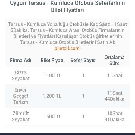
Uygun Tarsus - Kumluca Otobüs Seferlerinin
Bilet Fiyatları
Tarsus - Kumluca Yolculuğu Otobüsle Kaç Saat: 11Saat
5Dakika. Tarsus - Kumluca Arası Otobüs Firmalarının
Biletleri ve Fiyatları Karşılaştır Otobüs Şirketlerinin
Tarsus - Kumluca Otobüs Biletlerini Satın Al:
biletall.com
!
Ortalama
Firma Adı
Bilet Fiyatı
Sefer Sayısı
Süre
Cizre
1.100 TL
1
11Saat
Seyahat
Enver
11Saat
Geçgel
1.200 TL
1
44Dakika
Turizm
Zümrüt
10Saat
1.500 TL
1
Seyahat
31Dakika