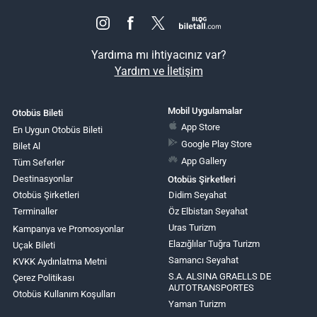
Yardıma mı ihtiyacınız var?
Yardım ve İletişim
Mobil Uygulamalar
Otobüs Bileti
App Store
En Uygun Otobüs Bileti
Google Play Store
Bilet Al
App Gallery
Tüm Seferler
Destinasyonlar
Otobüs Şirketleri
Otobüs Şirketleri
Didim Seyahat
Terminaller
Öz Elbistan Seyahat
Uras Turizm
Kampanya ve Promosyonlar
Elazığlılar Tuğra Turizm
Uçak Bileti
Samancı Seyahat
KVKK Aydınlatma Metni
S.A. ALSINA GRAELLS DE
Çerez Politikası
AUTOTRANSPORTES
Otobüs Kullanım Koşulları
Yaman Turizm