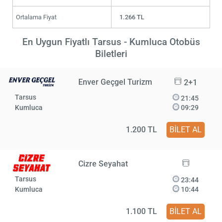
Ortalama Fiyat
1.266 TL
En Uygun Fiyatlı Tarsus - Kumluca Otobüs
Biletleri
Enver Geçgel Turizm
2+1
Tarsus
21:45
Kumluca
09:29
1.200 TL
BİLET AL
Cizre Seyahat
Tarsus
23:44
Kumluca
10:44
1.100 TL
BİLET AL