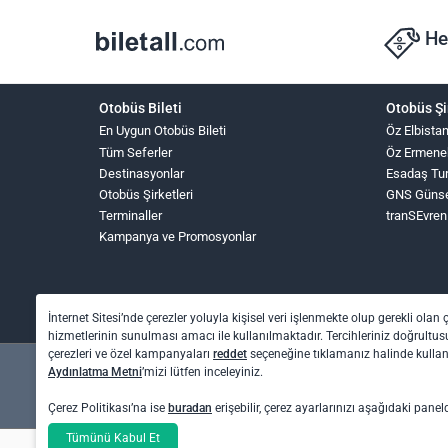
He
Otobüs Bileti
Otobüs Şi
En Uygun Otobüs Bileti
Öz Elbista
Tüm Seferler
Öz Ermene
Destinasyonlar
Esadaş Tu
Otobüs Şirketleri
GNS Güns
Terminaller
tranSEvren
Kampanya ve Promosyonlar
İnternet Sitesi’nde çerezler yoluyla kişisel veri işlenmekte olup gerekli olan 
hizmetlerinin sunulması amacı ile kullanılmaktadır. Tercihleriniz doğrultusu
çerezleri ve özel kampanyaları
reddet
seçeneğine tıklamanız halinde kull
Aydınlatma Metni
’mizi lütfen inceleyiniz.
Çerez Politikası’na ise
buradan
erişebilir, çerez ayarlarınızı aşağıdaki panel
Tümünü Kabul Et
Otel rezervasyon ve otobüs bileti işlemleri için: O