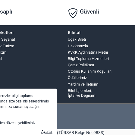
saplı
Güvenli
rketleri
Biletall
n Seyahat
Uçak Bileti
k Turizm
Hakkımızda
rizm
KVKK Aydınlatma Metni
el
Bilgi Toplumu Hizmetleri
Çerez Politikası
Otobüs Kullanım Koşulları
Ödüllerimiz
Yardım ve İletişim
Bilet İşlemleri,
İptal ve Değişim
çerezler bilgi toplumu
nda size özel kişiselleştirilmiş
anımınıza sunamayacağız.
den düzenleyebilirsiniz.
Ayarlar
bilet.com Turizm Seyahat Acentası (TÜRSAB Belge No: 9883)