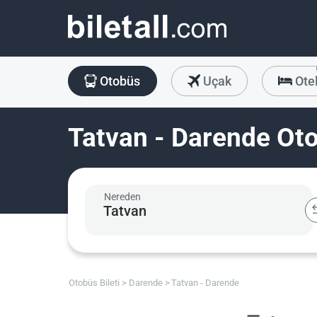
Otobüs
Uçak
Ote
Tatvan - Darende Oto
Nereden
Otobüs Bileti
Darende
Tatvan - Darende