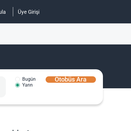
ula
Üye Girişi
Otobüs Ara
Bugün
Yarın