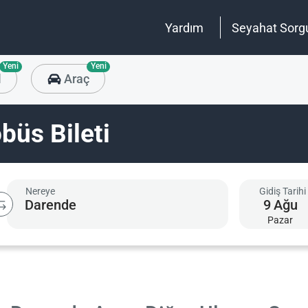
Yardım
Seyahat Sorg
Yeni
Yeni
l
Araç
büs Bileti
Nereye
Gidiş Tarihi
9
Ağu
Pazar