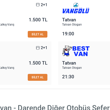
2+1
1.500 TL
Tatvan
alkış-Varış
Tatvan Otogarı
19:00
BİLET AL
2+1
1.500 TL
Tatvan
alkış-Varış
Tatvan Otogarı
21:30
BİLET AL
van - Darende Diğer Otobüs Sefer