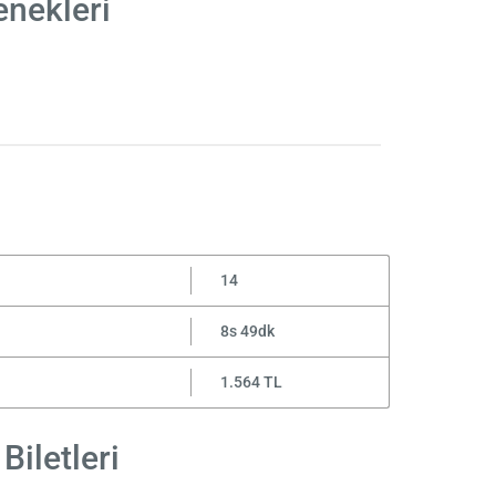
enekleri
14
8s 49dk
1.564 TL
Biletleri