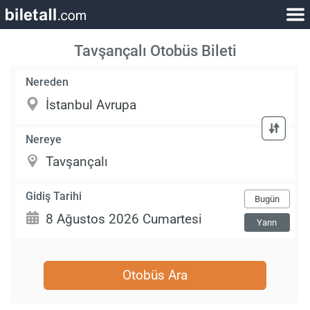
Tavşançalı Otobüs Bileti
Nereden
Nereye
Gidiş Tarihi
Bugün
Yarın
Otobüs Ara