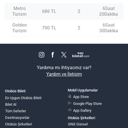
Metro
6Saat
686 TL
2
Turizm
20Dakika
Golden
6Saat
700 TL
2
Turizm
30Dakika
Yardıma mı ihtiyacınız var?
Yardım ve İletişim
Mobil Uygulamalar
Otobüs Bileti
App Store
En Uygun Otobüs Bileti
Google Play Store
Bilet Al
App Gallery
Tüm Seferler
Destinasyonlar
Otobüs Şirketleri
Otobüs Şirketleri
GNS Günsel