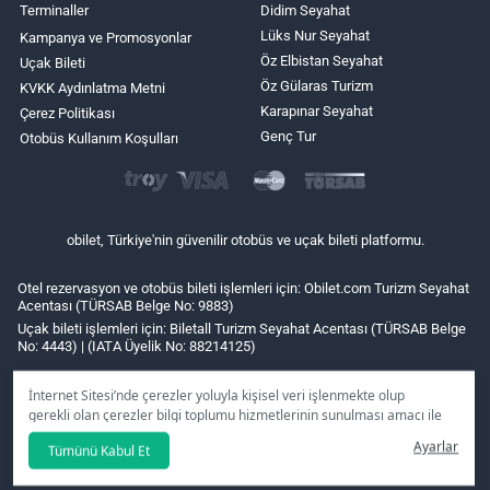
Terminaller
Didim Seyahat
Lüks Nur Seyahat
Kampanya ve Promosyonlar
Öz Elbistan Seyahat
Uçak Bileti
Öz Gülaras Turizm
KVKK Aydınlatma Metni
Karapınar Seyahat
Çerez Politikası
Genç Tur
Otobüs Kullanım Koşulları
obilet, Türkiye'nin güvenilir otobüs ve uçak bileti platformu.
Otel rezervasyon ve otobüs bileti işlemleri için: Obilet.com Turizm Seyahat
Acentası (TÜRSAB Belge No: 9883)
Uçak bileti işlemleri için: Biletall Turizm Seyahat Acentası (TÜRSAB Belge
No: 4443) | (IATA Üyelik No: 88214125)
İnternet Sitesi’nde çerezler yoluyla kişisel veri işlenmekte olup
gerekli olan çerezler bilgi toplumu hizmetlerinin sunulması amacı ile
kullanılmaktadır. Tercihleriniz doğrultusunda size özel
Ayarlar
Tümünü Kabul Et
kişiselleştirilmiş çerezleri ve özel kampanyaları
reddet
seçeneğine
tıklamanız halinde kullanımınıza sunamayacağız.