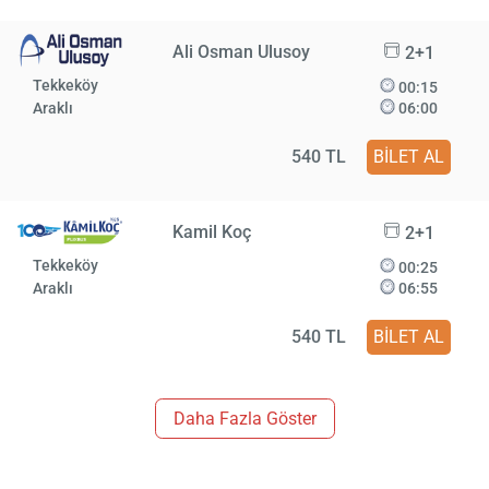
Ali Osman Ulusoy
2+1
Tekkeköy
00:15
Araklı
06:00
540 TL
BİLET AL
Kamil Koç
2+1
Tekkeköy
00:25
Araklı
06:55
540 TL
BİLET AL
Daha Fazla Göster