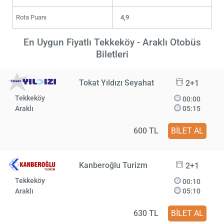
Rota Puanı
4,9
En Uygun Fiyatlı Tekkeköy - Araklı Otobüs
Biletleri
Tokat Yıldızı Seyahat
2+1
Tekkeköy
00:00
Araklı
05:15
600 TL
BİLET AL
Kanberoğlu Turizm
2+1
Tekkeköy
00:10
Araklı
05:10
630 TL
BİLET AL