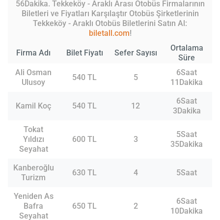
56Dakika. Tekkeköy - Araklı Arası Otobüs Firmalarının
Biletleri ve Fiyatları Karşılaştır Otobüs Şirketlerinin
Tekkeköy - Araklı Otobüs Biletlerini Satın Al:
biletall.com
!
Ortalama
Firma Adı
Bilet Fiyatı
Sefer Sayısı
Süre
Ali Osman
6Saat
540 TL
5
Ulusoy
11Dakika
6Saat
Kamil Koç
540 TL
12
3Dakika
Tokat
5Saat
Yıldızı
600 TL
3
35Dakika
Seyahat
Kanberoğlu
630 TL
4
5Saat
Turizm
Yeniden As
6Saat
Bafra
650 TL
2
10Dakika
Seyahat