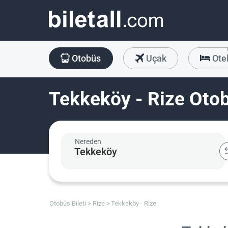
Otobüs
Uçak
Ote
Tekkeköy - Rize Otob
Nereden
Otobüs Bileti
Rize
Tekkeköy - Rize