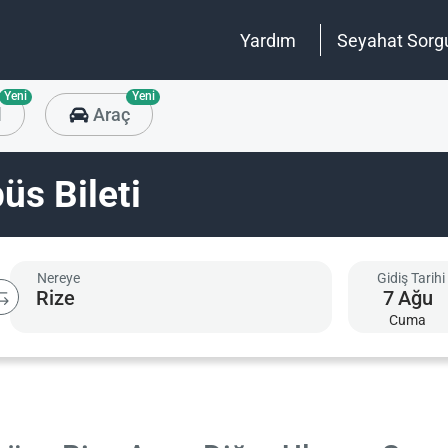
Yardım
Seyahat Sorg
Yeni
Yeni
l
Araç
üs Bileti
Nereye
Gidiş Tarihi
7
Ağu
Cuma