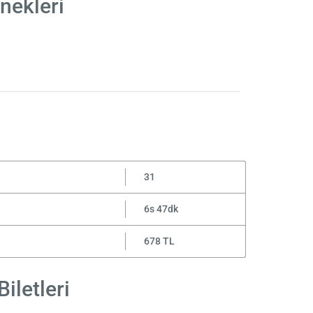
nekleri
31
6s 47dk
678 TL
iletleri