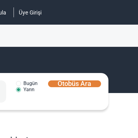
ula
Üye Girişi
Otobüs Ara
Bugün
Yarın