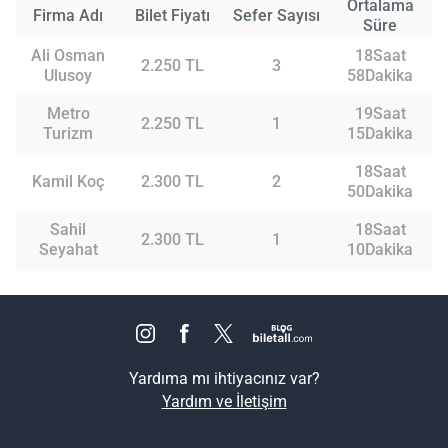
Ortalama
Firma Adı
Bilet Fiyatı
Sefer Sayısı
Süre
Ali Osman
18Saat
2.250 TL
3
Ulusoy
58Dakika
Metro
19Saat
2.250 TL
1
Turizm
15Dakika
18Saat
Kamil Koç
2.300 TL
2
50Dakika
Sahil
18Saat
2.300 TL
1
Seyahat
10Dakika
Yardıma mı ihtiyacınız var?
Yardım ve İletişim