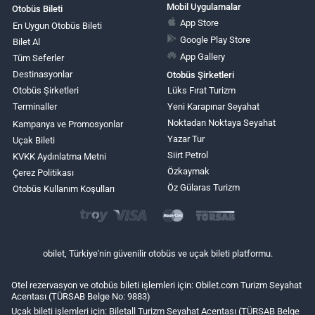
Mobil Uygulamalar
Otobüs Bileti
App Store
En Uygun Otobüs Bileti
Google Play Store
Bilet Al
App Gallery
Tüm Seferler
Destinasyonlar
Otobüs Şirketleri
Otobüs Şirketleri
Lüks Fırat Turizm
Terminaller
Yeni Karapınar Seyahat
Noktadan Noktaya Seyahat
Kampanya ve Promosyonlar
Yazar Tur
Uçak Bileti
Siirt Petrol
KVKK Aydınlatma Metni
Özkaymak
Çerez Politikası
Öz Gülaras Turizm
Otobüs Kullanım Koşulları
obilet, Türkiye'nin güvenilir otobüs ve uçak bileti platformu.
Otel rezervasyon ve otobüs bileti işlemleri için: Obilet.com Turizm Seyahat
Acentası (TÜRSAB Belge No: 9883)
Uçak bileti işlemleri için: Biletall Turizm Seyahat Acentası (TÜRSAB Belge