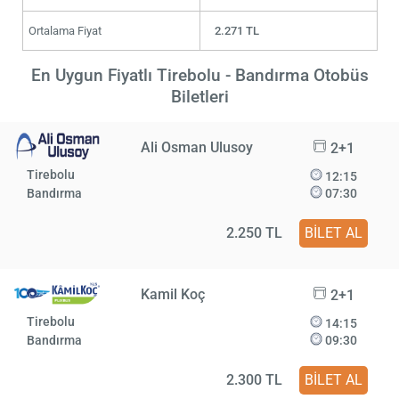
Ortalama Fiyat
2.271 TL
En Uygun Fiyatlı Tirebolu - Bandırma Otobüs
Biletleri
Ali Osman Ulusoy
2+1
Tirebolu
12:15
Bandırma
07:30
2.250 TL
BİLET AL
Kamil Koç
2+1
Tirebolu
14:15
Bandırma
09:30
2.300 TL
BİLET AL