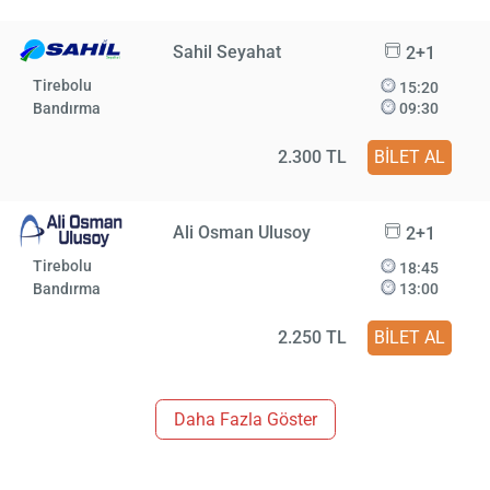
Sahil Seyahat
2+1
Tirebolu
15:20
Bandırma
09:30
2.300 TL
BİLET AL
Ali Osman Ulusoy
2+1
Tirebolu
18:45
Bandırma
13:00
2.250 TL
BİLET AL
Daha Fazla Göster