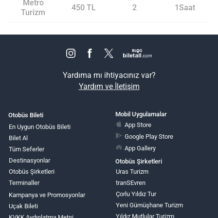
Metro
450 TL
2
1Saat
Turizm
Yardıma mı ihtiyacınız var?
Yardım ve İletişim
Mobil Uygulamalar
Otobüs Bileti
App Store
En Uygun Otobüs Bileti
Google Play Store
Bilet Al
App Gallery
Tüm Seferler
Destinasyonlar
Otobüs Şirketleri
Otobüs Şirketleri
Uras Turizm
Terminaller
tranSEvren
Çorlu Yıldız Tur
Kampanya ve Promosyonlar
Yeni Gümüşhane Turizm
Uçak Bileti
Yıldız Mutlular Turizm
KVKK Aydınlatma Metni