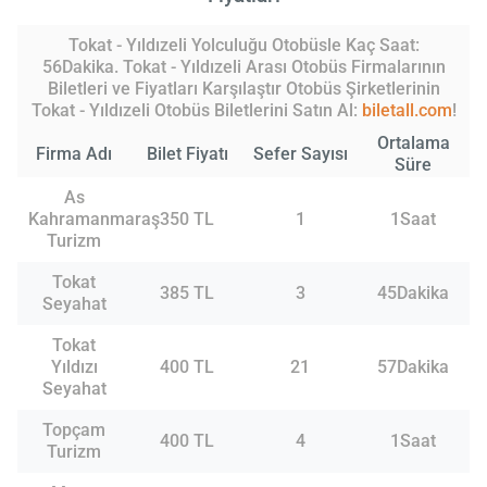
Tokat - Yıldızeli Yolculuğu Otobüsle Kaç Saat:
56Dakika. Tokat - Yıldızeli Arası Otobüs Firmalarının
Biletleri ve Fiyatları Karşılaştır Otobüs Şirketlerinin
Tokat - Yıldızeli Otobüs Biletlerini Satın Al:
biletall.com
!
Ortalama
Firma Adı
Bilet Fiyatı
Sefer Sayısı
Süre
As
Kahramanmaraş
350 TL
1
1Saat
Turizm
Tokat
385 TL
3
45Dakika
Seyahat
Tokat
Yıldızı
400 TL
21
57Dakika
Seyahat
Topçam
400 TL
4
1Saat
Turizm