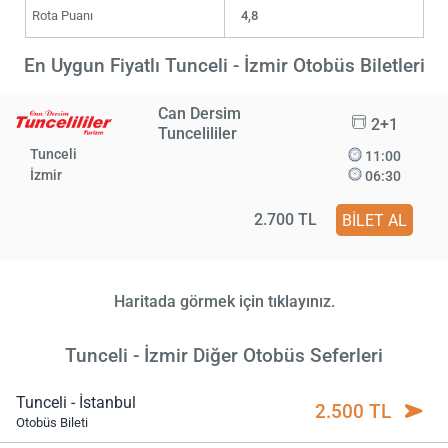
Rota Puanı
4,8
En Uygun Fiyatlı Tunceli - İzmir Otobüs Biletleri
Can Dersim
2+1
Tuncelililer
Tunceli
11:00
İzmir
06:30
2.700 TL
BİLET AL
Haritada görmek için tıklayınız.
Tunceli - İzmir Diğer Otobüs Seferleri
Tunceli - İstanbul
2.500 TL
Otobüs Bileti