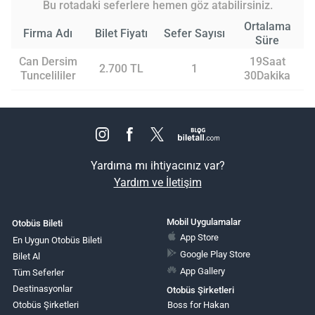
Bu rotadaki seferlere hemen göz atabilirsiniz.
Ortalama
Firma Adı
Bilet Fiyatı
Sefer Sayısı
Süre
Can Dersim
19Saat
2.700 TL
1
Tuncelililer
30Dakika
Yardıma mı ihtiyacınız var?
Yardım ve İletişim
Mobil Uygulamalar
Otobüs Bileti
App Store
En Uygun Otobüs Bileti
Google Play Store
Bilet Al
App Gallery
Tüm Seferler
Destinasyonlar
Otobüs Şirketleri
Otobüs Şirketleri
Boss for Hakan