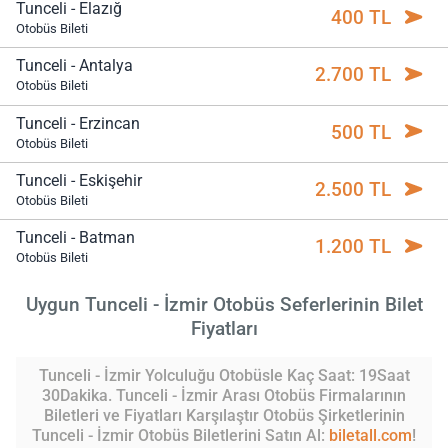
Tunceli - Elazığ
400 TL
Otobüs Bileti
Tunceli - Antalya
2.700 TL
Otobüs Bileti
Tunceli - Erzincan
500 TL
Otobüs Bileti
Tunceli - Eskişehir
2.500 TL
Otobüs Bileti
Tunceli - Batman
1.200 TL
Otobüs Bileti
Uygun Tunceli - İzmir Otobüs Seferlerinin Bilet
Fiyatları
Tunceli - İzmir Yolculuğu Otobüsle Kaç Saat: 19Saat
30Dakika. Tunceli - İzmir Arası Otobüs Firmalarının
Biletleri ve Fiyatları Karşılaştır Otobüs Şirketlerinin
Tunceli - İzmir Otobüs Biletlerini Satın Al:
biletall.com
!