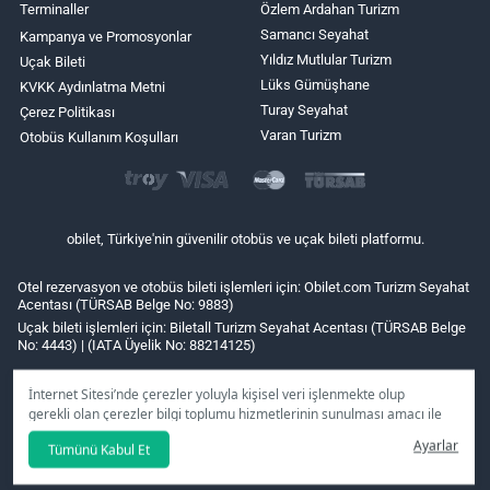
Terminaller
Özlem Ardahan Turizm
Samancı Seyahat
Kampanya ve Promosyonlar
Yıldız Mutlular Turizm
Uçak Bileti
Lüks Gümüşhane
KVKK Aydınlatma Metni
Turay Seyahat
Çerez Politikası
Varan Turizm
Otobüs Kullanım Koşulları
obilet, Türkiye'nin güvenilir otobüs ve uçak bileti platformu.
Otel rezervasyon ve otobüs bileti işlemleri için: Obilet.com Turizm Seyahat
Acentası (TÜRSAB Belge No: 9883)
Uçak bileti işlemleri için: Biletall Turizm Seyahat Acentası (TÜRSAB Belge
No: 4443) | (IATA Üyelik No: 88214125)
İnternet Sitesi’nde çerezler yoluyla kişisel veri işlenmekte olup
gerekli olan çerezler bilgi toplumu hizmetlerinin sunulması amacı ile
kullanılmaktadır. Tercihleriniz doğrultusunda size özel
Ayarlar
Tümünü Kabul Et
kişiselleştirilmiş çerezleri ve özel kampanyaları
reddet
seçeneğine
tıklamanız halinde kullanımınıza sunamayacağız.