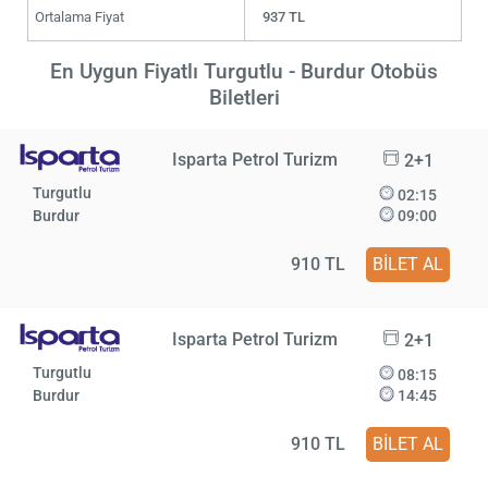
Ortalama Fiyat
937 TL
En Uygun Fiyatlı Turgutlu - Burdur Otobüs
Biletleri
Isparta Petrol Turizm
2+1
Turgutlu
02:15
Burdur
09:00
910 TL
BİLET AL
Isparta Petrol Turizm
2+1
Turgutlu
08:15
Burdur
14:45
910 TL
BİLET AL