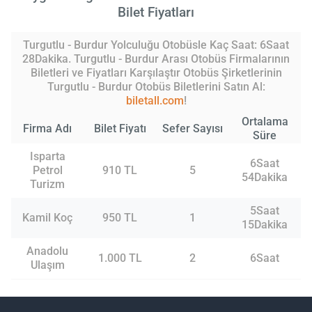
Bilet Fiyatları
Turgutlu - Burdur Yolculuğu Otobüsle Kaç Saat: 6Saat
28Dakika. Turgutlu - Burdur Arası Otobüs Firmalarının
Biletleri ve Fiyatları Karşılaştır Otobüs Şirketlerinin
Turgutlu - Burdur Otobüs Biletlerini Satın Al:
biletall.com
!
Ortalama
Firma Adı
Bilet Fiyatı
Sefer Sayısı
Süre
Isparta
6Saat
Petrol
910 TL
5
54Dakika
Turizm
5Saat
Kamil Koç
950 TL
1
15Dakika
Anadolu
1.000 TL
2
6Saat
Ulaşım