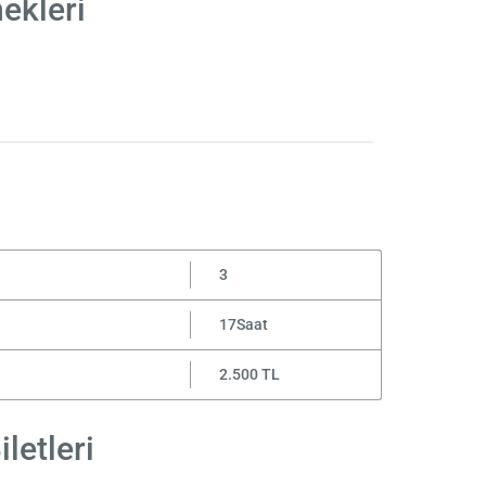
ekleri
3
17Saat
2.500 TL
letleri