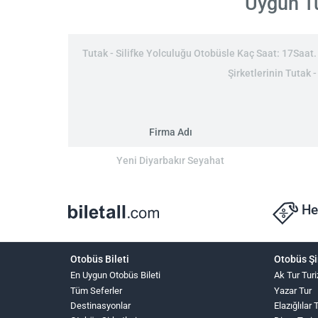
Uygun Tu
Tutak - Silifke Yolculuğu Otobüsle Kaç Saat: 17Saat. T
Şirketlerinin Tutak -
Firma Adı
Yeni Diyarbakır Seyahat
He
Otobüs Bileti
Otobüs Şi
En Uygun Otobüs Bileti
Ak Tur Tur
Tüm Seferler
Yazar Tur
Destinasyonlar
Elazığlılar