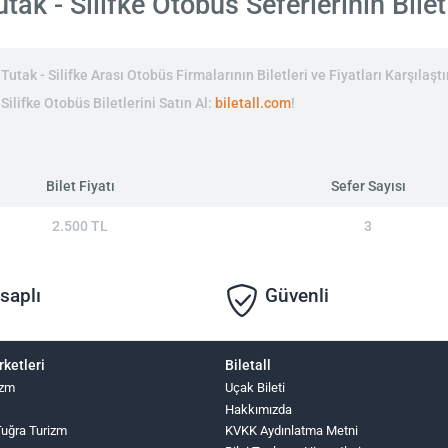
tak - Silifke Otobüs Seferlerinin Bilet 
utak - Silifke Arası Otobüs Firmalarının Biletleri ve Fiyatları Karşılaşt
 Silifke Otobüs Biletlerini Satın Al:
biletall.com
!
Bilet Fiyatı
Sefer Sayısı
2.500 TL
3
saplı
Güvenli
rketleri
Biletall
izm
Uçak Bileti
Hakkımızda
 Tuğra Turizm
KVKK Aydınlatma Metni