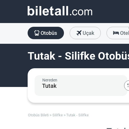
Otobüs
Uçak
Ote
Tutak - Silifke Otobüs
Nereden
Otobüs Bileti
Silifke
Tutak - Silifke