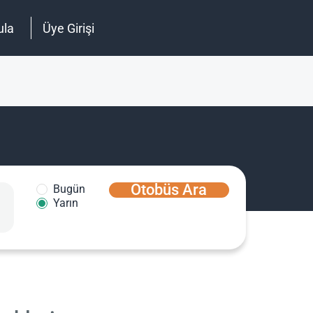
ula
Üye Girişi
Otobüs Ara
Bugün
Yarın