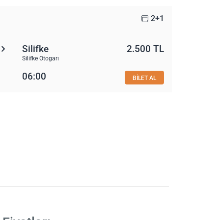
2+1
Silifke
2.500 TL
Silifke Otogarı
06:00
BİLET AL