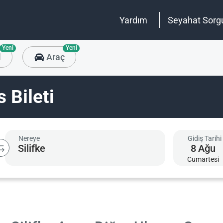
Yardım
Seyahat Sorg
Yeni
Yeni
l
Araç
 Bileti
Nereye
Gidiş Tarihi
8
Ağu
Cumartesi