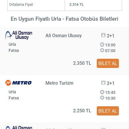
Ortalama Fiyat
2.316 TL
En Uygun Fiyatlı Urla - Fatsa Otobüs Biletleri
Ali Osman Ulusoy
2+1
Urla
13:00
Fatsa
07:00
2.350 TL
BİLET AL
Metro Turizm
2+1
Urla
15:45
Fatsa
10:30
2.250 TL
BİLET AL