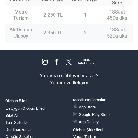
Süre
Metro
18Saat
2.250 TL
1
Turizm
45Dakika
Ali Osman
18Saat
2.350 TL
2
Ulusoy
52Dakika
Yardıma mı ihtiyacınız var?
Yardım ve İletişim
Mobil Uygulamalar
Otobüs Bileti
App Store
En Uygun Otobüs Bileti
Google Play Store
Bilet Al
App Gallery
Tüm Seferler
Destinasyonlar
Otobüs Şirketleri
Otobüs Şirketleri
Varan Turizm