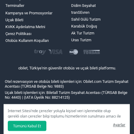
Terminaller
Didim Seyahat
tranSEvren
Kampanya ve Promosyonlar
Sahil Gülü Turizm
Uçak Bileti
Karabük Doğuş
KVKK Aydınlatma Metni
Ak Tur Turizm
Çerez Politikası
Uras Turizm
Otobüs Kullanım Koşulları
obilet, Türkiye'nin güvenilir otobüs ve uçak bileti platformu.
Otel rezervasyon ve otobüs bileti işlemleri için: Obilet.com Turizm Seyahat
Acentası (TÜRSAB Belge No: 9883)
Uçak bileti işlemleri için: Biletall Turizm Seyahat Acentası (TÜRSAB Belge
No: 4443) | (IATA Üyelik No: 88214125)
İnternet Sitesi’nde çerezler yoluyla kişisel veri işlenmekte olup
gerekli olan çerezler bilgi toplumu hizmetlerinin sunulması amacı ile
kullanılmaktadır. Tercihleriniz doğrultusunda size özel
Ayarlar
Tümünü Kabul Et
kişiselleştirilmiş çerezleri ve özel kampanyaları
reddet
seçeneğine
tıklamanız halinde kullanımınıza sunamayacağız.