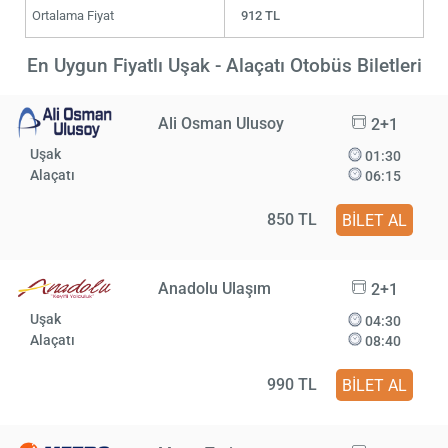
Ortalama Fiyat
912 TL
En Uygun Fiyatlı Uşak - Alaçatı Otobüs Biletleri
Ali Osman Ulusoy
2+1
Uşak
01:30
Alaçatı
06:15
850 TL
BİLET AL
Anadolu Ulaşım
2+1
Uşak
04:30
Alaçatı
08:40
990 TL
BİLET AL