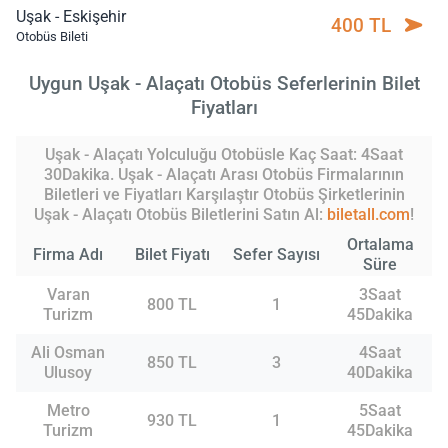
Uşak - Eskişehir
400 TL
Otobüs Bileti
Uygun Uşak - Alaçatı Otobüs Seferlerinin Bilet
Fiyatları
Uşak - Alaçatı Yolculuğu Otobüsle Kaç Saat: 4Saat
30Dakika. Uşak - Alaçatı Arası Otobüs Firmalarının
Biletleri ve Fiyatları Karşılaştır Otobüs Şirketlerinin
Uşak - Alaçatı Otobüs Biletlerini Satın Al:
biletall.com
!
Ortalama
Firma Adı
Bilet Fiyatı
Sefer Sayısı
Süre
Varan
3Saat
800 TL
1
Turizm
45Dakika
Ali Osman
4Saat
850 TL
3
Ulusoy
40Dakika
Metro
5Saat
930 TL
1
Turizm
45Dakika