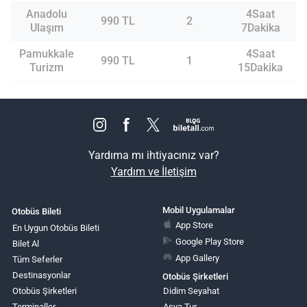
Anadolu
4Saat
990 TL
2
Ulaşım
7Dakika
Pamukkale
4Saat
990 TL
1
Turizm
15Dakika
Yardıma mı ihtiyacınız var?
Yardım ve İletişim
Mobil Uygulamalar
Otobüs Bileti
App Store
En Uygun Otobüs Bileti
Google Play Store
Bilet Al
App Gallery
Tüm Seferler
Destinasyonlar
Otobüs Şirketleri
Otobüs Şirketleri
Didim Seyahat
Terminaller
Asya Tur