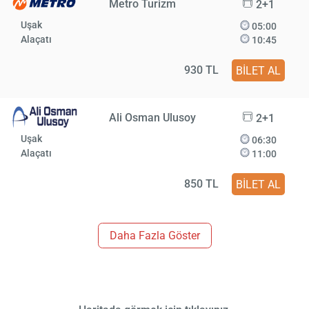
Metro Turizm
2+1
Uşak
05:00
Alaçatı
10:45
930 TL
BİLET AL
Ali Osman Ulusoy
2+1
Uşak
06:30
Alaçatı
11:00
850 TL
BİLET AL
Daha Fazla Göster