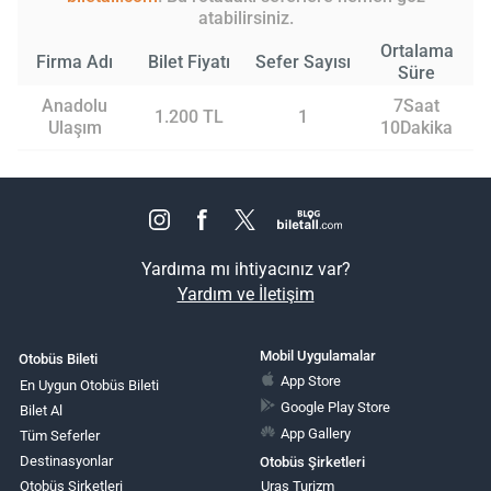
atabilirsiniz.
Ortalama
Firma Adı
Bilet Fiyatı
Sefer Sayısı
Süre
Anadolu
7Saat
1.200 TL
1
Ulaşım
10Dakika
Yardıma mı ihtiyacınız var?
Yardım ve İletişim
Mobil Uygulamalar
Otobüs Bileti
App Store
En Uygun Otobüs Bileti
Google Play Store
Bilet Al
App Gallery
Tüm Seferler
Destinasyonlar
Otobüs Şirketleri
Otobüs Şirketleri
Uras Turizm