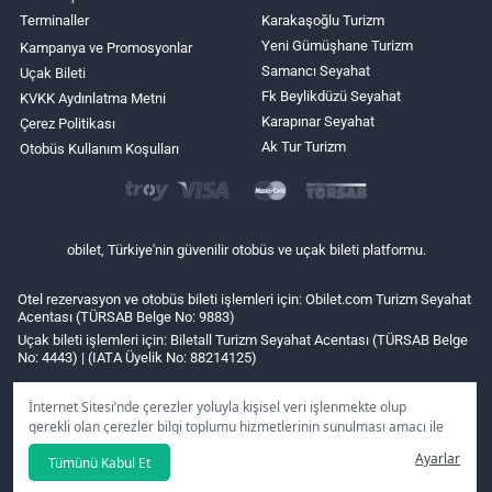
Terminaller
Karakaşoğlu Turizm
Yeni Gümüşhane Turizm
Kampanya ve Promosyonlar
Samancı Seyahat
Uçak Bileti
Fk Beylikdüzü Seyahat
KVKK Aydınlatma Metni
Karapınar Seyahat
Çerez Politikası
Ak Tur Turizm
Otobüs Kullanım Koşulları
obilet, Türkiye'nin güvenilir otobüs ve uçak bileti platformu.
Otel rezervasyon ve otobüs bileti işlemleri için: Obilet.com Turizm Seyahat
Acentası (TÜRSAB Belge No: 9883)
Uçak bileti işlemleri için: Biletall Turizm Seyahat Acentası (TÜRSAB Belge
No: 4443) | (IATA Üyelik No: 88214125)
İnternet Sitesi’nde çerezler yoluyla kişisel veri işlenmekte olup
gerekli olan çerezler bilgi toplumu hizmetlerinin sunulması amacı ile
kullanılmaktadır. Tercihleriniz doğrultusunda size özel
Ayarlar
Tümünü Kabul Et
kişiselleştirilmiş çerezleri ve özel kampanyaları
reddet
seçeneğine
tıklamanız halinde kullanımınıza sunamayacağız.