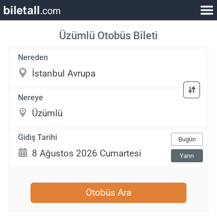
Üzümlü Otobüs Bileti
Nereden
Nereye
Gidiş Tarihi
Bugün
Yarın
Otobüs Ara