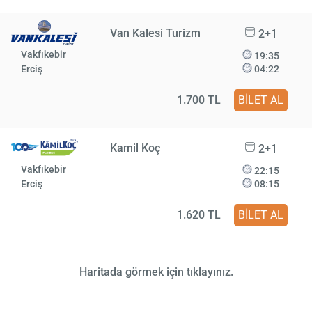
Van Kalesi Turizm
2+1
Vakfıkebir
19:35
Erciş
04:22
1.700 TL
BİLET AL
Kamil Koç
2+1
Vakfıkebir
22:15
Erciş
08:15
1.620 TL
BİLET AL
Haritada görmek için tıklayınız.