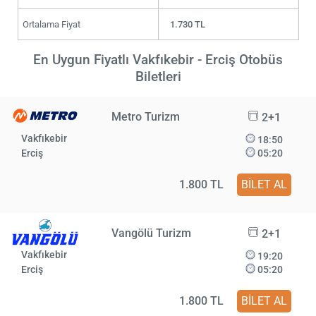
Ortalama Fiyat
1.730 TL
En Uygun Fiyatlı Vakfıkebir - Erciş Otobüs
Biletleri
Metro Turizm
2+1
Vakfıkebir
18:50
Erciş
05:20
1.800 TL
BİLET AL
Vangölü Turizm
2+1
Vakfıkebir
19:20
Erciş
05:20
1.800 TL
BİLET AL