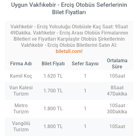
Uygun Vakfıkebir - Erciş Otobüs Seferlerinin
Bilet Fiyatları
Vakfıkebir - Erciş Yolculuğu Otobüsle Kaç Saat: 9Saat
49Dakika. Vakfıkebir - Erciş Arası Otobüs Firmalarının
Biletleri ve Fiyatları Karşılaştır Otobüs Şirketlerinin
Vakfıkebir - Erciş Otobüs Biletlerini Satın Al:
biletall.com
!
Ortalama
Firma Adı
Bilet Fiyatı
Sefer Sayısı
Süre
Kamil Koç
1.620 TL
1
10Saat
Van Kalesi
8Saat
1.700 TL
1
Turizm
47Dakika
Metro
10Saat
1.800 TL
1
Turizm
30Dakika
Vangölü
1.800 TL
1
10Saat
Turizm