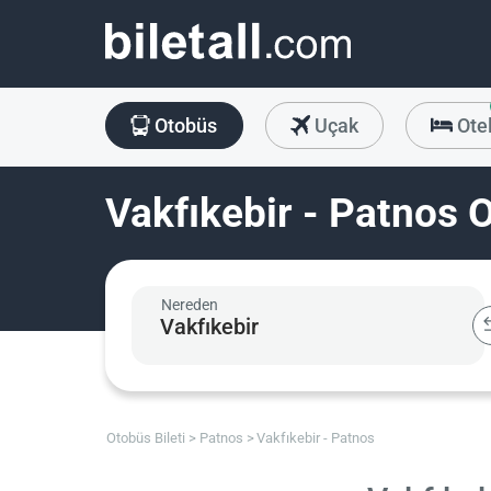
Otobüs
Uçak
Ote
Vakfıkebir - Patnos O
Nereden
Otobüs Bileti
Patnos
Vakfıkebir - Patnos