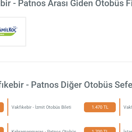
bir - Patnos Arası Giden Otobüs F
ıkebir - Patnos Diğer Otobüs Sefe
Vakfıkebir - İzmit Otobüs Bileti
1.470 TL
Vakf
Kahramanmaraş - Patnos Otobüs Bileti
1.700 TL
İsta