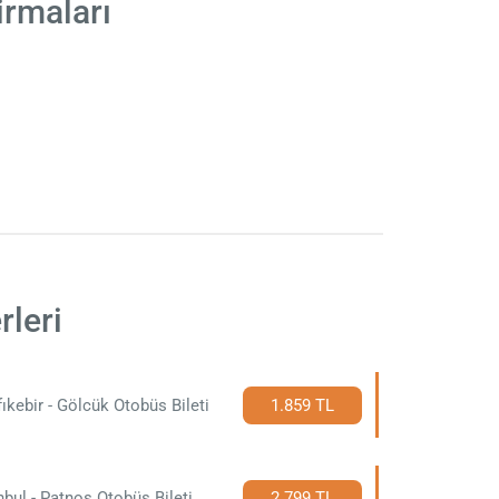
irmaları
rleri
ıkebir - Gölcük Otobüs Bileti
1.859 TL
nbul - Patnos Otobüs Bileti
2.799 TL