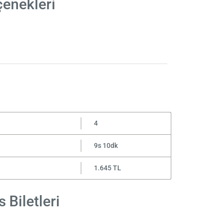
çenekleri
4
9s 10dk
1.645 TL
 Biletleri