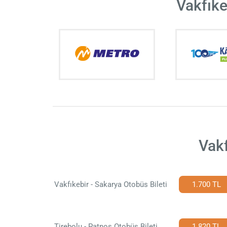
Vakfıke
Vakf
Vakfıkebir - Sakarya Otobüs Bileti
1.700 TL
Tirebolu - Patnos Otobüs Bileti
1.820 TL