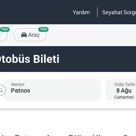
Yardım
Seyahat Sorg
Yeni
Yeni
l
Araç
tobüs Bileti
Nereye
Gidiş Tarihi
8
Ağu
Cumartesi