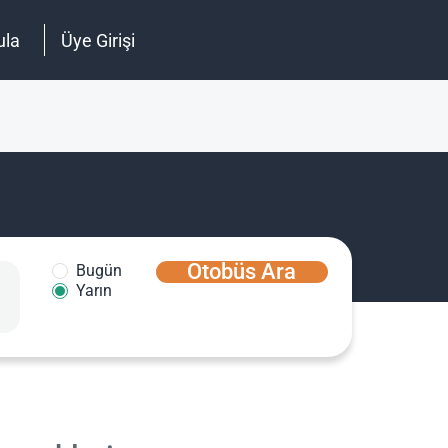
ula
Üye Girişi
Otobüs Ara
Bugün
Yarın