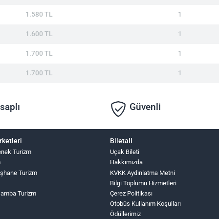
1.580 TL
1
1.600 TL
1
1.700 TL
1
1.700 TL
1
saplı
Güvenli
rketleri
Biletall
nek Turizm
Uçak Bileti
m
Hakkımızda
şhane Turizm
KVKK Aydınlatma Metni
Bilgi Toplumu Hizmetleri
şamba Turizm
Çerez Politikası
Otobüs Kullanım Koşulları
Ödüllerimiz