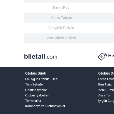
Kamil Koç
Metro Turizm
Vangölü Turizm
Van Kalesi Turizm
He
Otobüs Bileti
Otobüs Şi
En Uygun Otobüs Bileti
Eşme Erme
Tüm Seferler
Ben Turiz
Destinasyonlar
Yeni Gümü
Otobüs Şirketleri
Asya Tur
Terminaller
İyigün Çar
Kampanya ve Promosyonlar