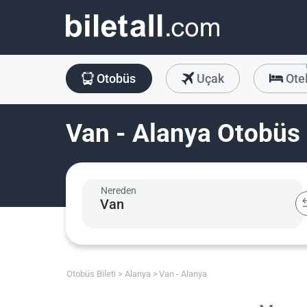
Otobüs
Uçak
Ote
Van - Alanya Otobüs 
Nereden
Otobüs Bileti
Alanya
Van - Alanya