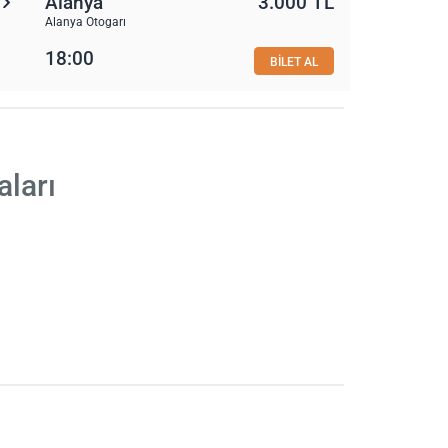
Alanya
3.000 TL
Alanya Otogarı
18:00
BİLET AL
aları