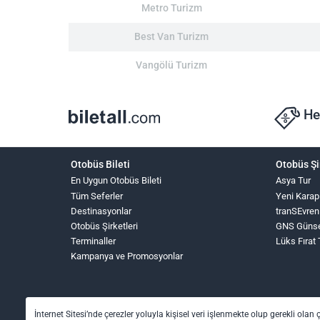
Metro Turizm
Best Van Turizm
Vangölü Turizm
He
Otobüs Bileti
Otobüs Şi
En Uygun Otobüs Bileti
Asya Tur
Tüm Seferler
Yeni Karap
Destinasyonlar
tranSEvren
Otobüs Şirketleri
GNS Güns
Terminaller
Lüks Fırat
Kampanya ve Promosyonlar
İnternet Sitesi’nde çerezler yoluyla kişisel veri işlenmekte olup gerekli olan 