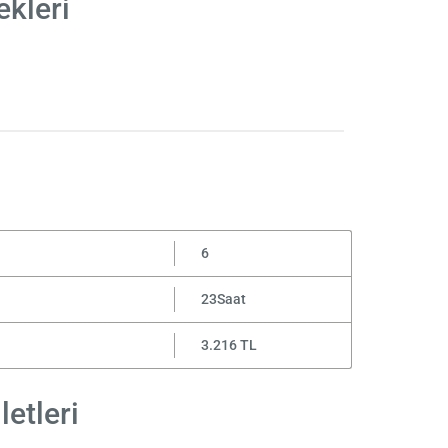
ekleri
6
23Saat
3.216 TL
etleri