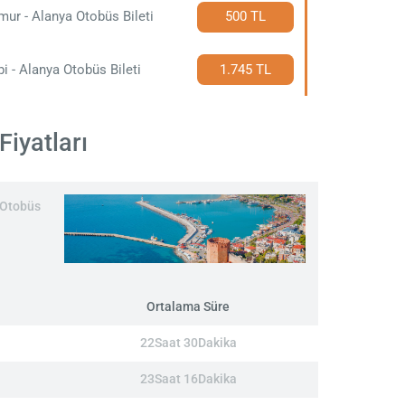
ur - Alanya Otobüs Bileti
500 TL
pi - Alanya Otobüs Bileti
1.745 TL
Fiyatları
r Otobüs
Ortalama Süre
22Saat 30Dakika
23Saat 16Dakika