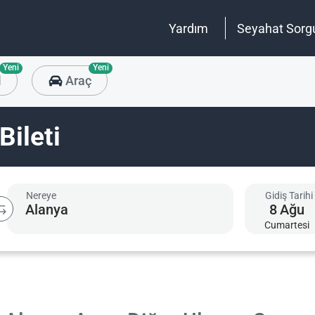
Yardım
Seyahat Sorg
Yeni
Yeni
l
Araç
Bileti
Nereye
Gidiş Tarihi
8
Ağu
Cumartesi