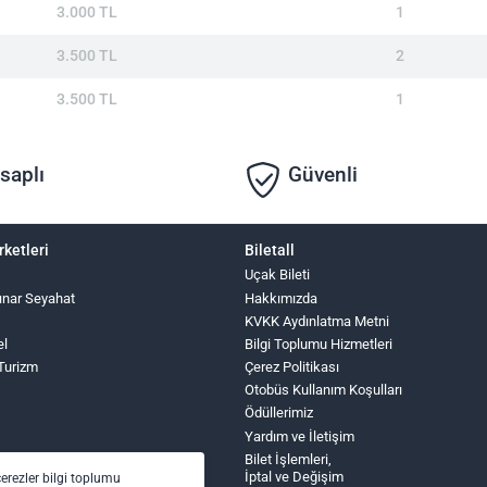
3.000 TL
1
3.500 TL
2
3.500 TL
1
saplı
Güvenli
rketleri
Biletall
Uçak Bileti
ınar Seyahat
Hakkımızda
KVKK Aydınlatma Metni
el
Bilgi Toplumu Hizmetleri
 Turizm
Çerez Politikası
Otobüs Kullanım Koşulları
Ödüllerimiz
Yardım ve İletişim
Bilet İşlemleri,
İptal ve Değişim
çerezler bilgi toplumu