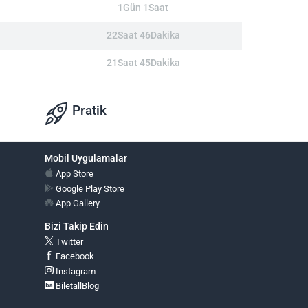
1Gün 1Saat
22Saat 46Dakika
21Saat 45Dakika
Pratik
Mobil Uygulamalar
App Store
Google Play Store
App Gallery
Bizi Takip Edin
Twitter
Facebook
Instagram
BiletallBlog