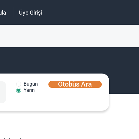
ula
Üye Girişi
Otobüs Ara
Bugün
Yarın