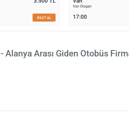
3.500 TL
Van
Van Otogarı
17:00
BİLET AL
- Alanya Arası Giden Otobüs Firm