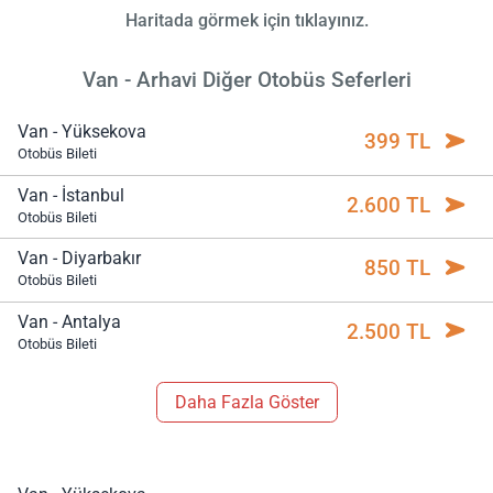
Haritada görmek için tıklayınız.
Van - Arhavi Diğer Otobüs Seferleri
Van - Yüksekova
399 TL
Otobüs Bileti
Van - İstanbul
2.600 TL
Otobüs Bileti
Van - Diyarbakır
850 TL
Otobüs Bileti
Van - Antalya
2.500 TL
Otobüs Bileti
Daha Fazla Göster