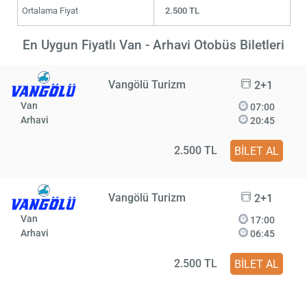
Ortalama Fiyat
2.500 TL
En Uygun Fiyatlı Van - Arhavi Otobüs Biletleri
Vangölü Turizm
2+1
Van
07:00
Arhavi
20:45
2.500 TL
BİLET AL
Vangölü Turizm
2+1
Van
17:00
Arhavi
06:45
2.500 TL
BİLET AL