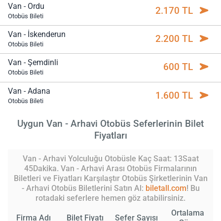
Van - Ordu
2.170 TL
Otobüs Bileti
Van - İskenderun
2.200 TL
Otobüs Bileti
Van - Şemdinli
600 TL
Otobüs Bileti
Van - Adana
1.600 TL
Otobüs Bileti
Uygun Van - Arhavi Otobüs Seferlerinin Bilet
Fiyatları
Van - Arhavi Yolculuğu Otobüsle Kaç Saat: 13Saat
45Dakika. Van - Arhavi Arası Otobüs Firmalarının
Biletleri ve Fiyatları Karşılaştır Otobüs Şirketlerinin Van
- Arhavi Otobüs Biletlerini Satın Al:
biletall.com
! Bu
rotadaki seferlere hemen göz atabilirsiniz.
Ortalama
Firma Adı
Bilet Fiyatı
Sefer Sayısı