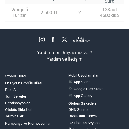
Süre
Vangölü
13Saat
2.500 TL
2
Turizm
45Dakika
Yardıma mı ihtiyacınız var?
Yardım ve İletişim
Mobil Uygulamalar
Otobüs Bileti
App Store
En Uygun Otobüs Bileti
Google Play Store
Bilet Al
App Gallery
Tüm Seferler
Destinasyonlar
Otobüs Şirketleri
Otobüs Şirketleri
GNS Günsel
Terminaller
Sahil Gülü Turizm
Öz Elbistan Seyahat
Kampanya ve Promosyonlar