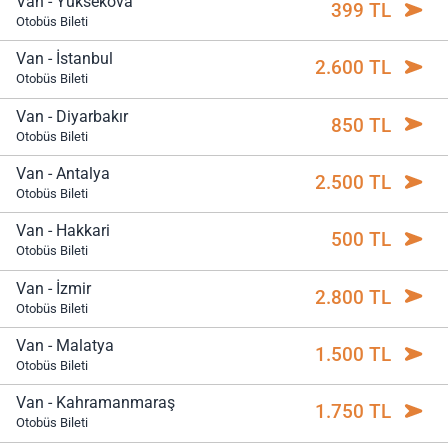
Van - Yüksekova
399 TL
Otobüs Bileti
Van - İstanbul
2.600 TL
Otobüs Bileti
Van - Diyarbakır
850 TL
Otobüs Bileti
Van - Antalya
2.500 TL
Otobüs Bileti
Van - Hakkari
500 TL
Otobüs Bileti
Van - İzmir
2.800 TL
Otobüs Bileti
Van - Malatya
1.500 TL
Otobüs Bileti
Van - Kahramanmaraş
1.750 TL
Otobüs Bileti