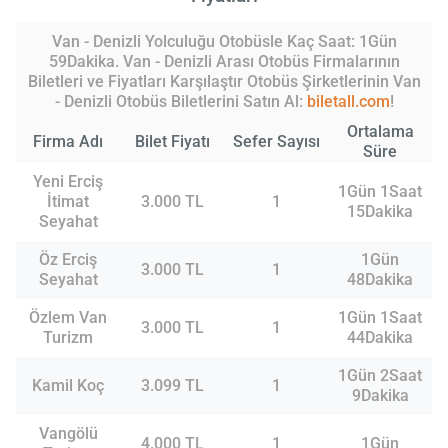
Van - Denizli Yolculuğu Otobüsle Kaç Saat: 1Gün
59Dakika. Van - Denizli Arası Otobüs Firmalarının
Biletleri ve Fiyatları Karşılaştır Otobüs Şirketlerinin Van
- Denizli Otobüs Biletlerini Satın Al:
biletall.com
!
Ortalama
Firma Adı
Bilet Fiyatı
Sefer Sayısı
Süre
Yeni Erciş
1Gün 1Saat
İtimat
3.000 TL
1
15Dakika
Seyahat
Öz Erciş
1Gün
3.000 TL
1
Seyahat
48Dakika
Özlem Van
1Gün 1Saat
3.000 TL
1
Turizm
44Dakika
1Gün 2Saat
Kamil Koç
3.099 TL
1
9Dakika
Vangölü
4.000 TL
1
1Gün