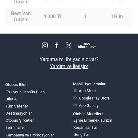
Turizm
Best Van
4.000 TL
1
1Gün
Turizm
Yardıma mı ihtiyacınız var?
Yardım ve İletişim
Mobil Uygulamalar
Otobüs Bileti
App Store
En Uygun Otobüs Bileti
Google Play Store
Bilet Al
App Gallery
Tüm Seferler
Destinasyonlar
Otobüs Şirketleri
Otobüs Şirketleri
Eşme Ermenek Turizm
Terminaller
Keşanlılar Tur
Genç Tur
Kampanya ve Promosyonlar