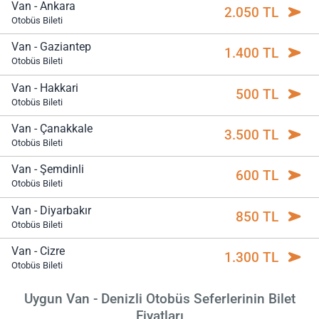
Van - Ankara
2.050 TL
Otobüs Bileti
Van - Gaziantep
1.400 TL
Otobüs Bileti
Van - Hakkari
500 TL
Otobüs Bileti
Van - Çanakkale
3.500 TL
Otobüs Bileti
Van - Şemdinli
600 TL
Otobüs Bileti
Van - Diyarbakır
850 TL
Otobüs Bileti
Van - Cizre
1.300 TL
Otobüs Bileti
Uygun Van - Denizli Otobüs Seferlerinin Bilet
Fiyatları