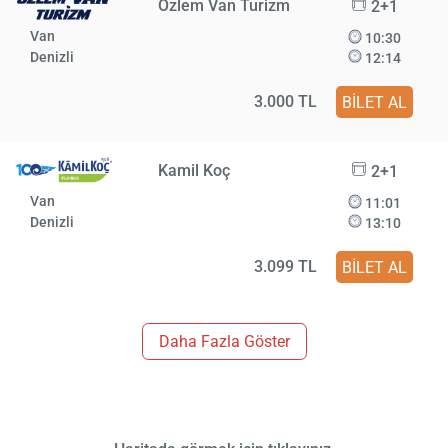
Özlem Van Turizm
2+1
Van
10:30
Denizli
12:14
3.000 TL
BİLET AL
Kamil Koç
2+1
Van
11:01
Denizli
13:10
3.099 TL
BİLET AL
Daha Fazla Göster