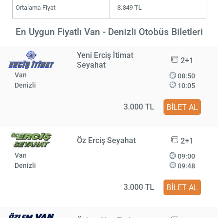
Ortalama Fiyat
3.349 TL
En Uygun Fiyatlı Van - Denizli Otobüs Biletleri
Yeni Erciş İtimat
2+1
Seyahat
Van
08:50
Denizli
10:05
3.000 TL
BİLET AL
Öz Erciş Seyahat
2+1
Van
09:00
Denizli
09:48
3.000 TL
BİLET AL