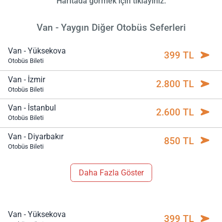
Haritada görmek için tıklayınız.
Van - Yaygın Diğer Otobüs Seferleri
Van - Yüksekova
399 TL
Otobüs Bileti
Van - İzmir
2.800 TL
Otobüs Bileti
Van - İstanbul
2.600 TL
Otobüs Bileti
Van - Diyarbakır
850 TL
Otobüs Bileti
Daha Fazla Göster
Van - Yüksekova
399 TL