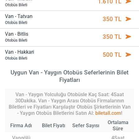
1.610 TL
Otobüs Bileti
Van - Tatvan
350 TL
Otobüs Bileti
Van - Bitlis
350 TL
Otobüs Bileti
Van - Hakkari
500 TL
Otobüs Bileti
Uygun Van - Yaygın Otobüs Seferlerinin Bilet
Fiyatları
Van - Yaygın Yolculuğu Otobüsle Kaç Saat: 4Saat
30Dakika. Van - Yaygın Arası Otobüs Firmalarının
Biletleri ve Fiyatları Karşılaştır Otobüs Şirketlerinin Van
- Yaygın Otobüs Biletlerini Satın Al:
biletall.com
!
Ortalama
Firma Adı
Bilet Fiyatı
Sefer Sayısı
Süre
Vangölü
4Saat