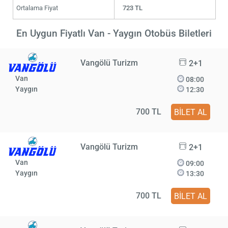
Ortalama Fiyat
723 TL
En Uygun Fiyatlı Van - Yaygın Otobüs Biletleri
Vangölü Turizm
2+1
Van
08:00
Yaygın
12:30
700 TL
BİLET AL
Vangölü Turizm
2+1
Van
09:00
Yaygın
13:30
700 TL
BİLET AL