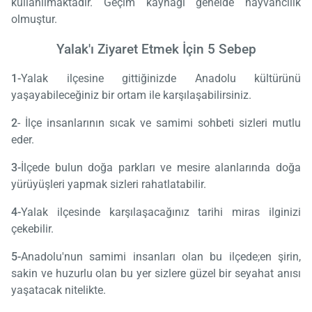
kullanılmaktadır. Geçim kaynağı genelde hayvancılık
olmuştur.
Yalak'ı Ziyaret Etmek İçin 5 Sebep
1-
Yalak ilçesine gittiğinizde Anadolu kültürünü
yaşayabileceğiniz bir ortam ile karşılaşabilirsiniz.
2
- İlçe insanlarının sıcak ve samimi sohbeti sizleri mutlu
eder.
3-
İlçede bulun doğa parkları ve mesire alanlarında doğa
yürüyüşleri yapmak sizleri rahatlatabilir.
4-
Yalak ilçesinde karşılaşacağınız tarihi miras ilginizi
çekebilir.
5-
Anadolu'nun samimi insanları olan bu ilçede;en şirin,
sakin ve huzurlu olan bu yer sizlere güzel bir seyahat anısı
yaşatacak nitelikte.