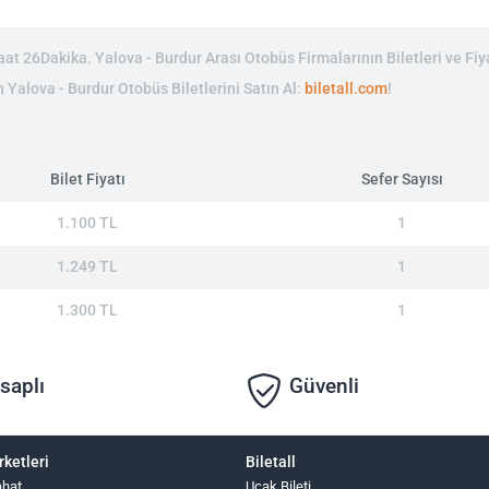
t 26Dakika. Yalova - Burdur Arası Otobüs Firmalarının Biletleri ve Fiya
n Yalova - Burdur Otobüs Biletlerini Satın Al:
biletall.com
!
Bilet Fiyatı
Sefer Sayısı
1.100 TL
1
1.249 TL
1
1.300 TL
1
saplı
Güvenli
rketleri
Biletall
ahat
Uçak Bileti