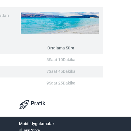
tları
Ortalama Süre
8Saat 10Dakika
7Saat 45Dakika
9Saat 25Dakika
Pratik
Mobil Uygulamalar
App Store