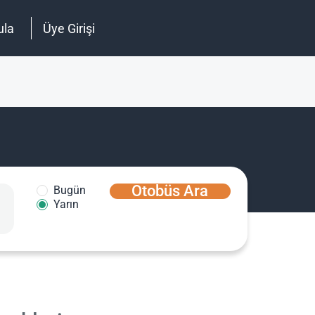
ula
Üye Girişi
Otobüs Ara
Bugün
Yarın