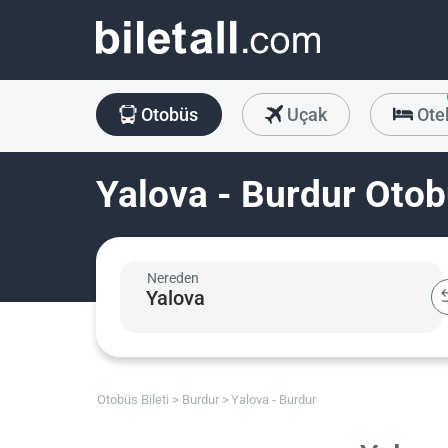
Otobüs
Uçak
Ote
Yalova - Burdur Otobü
Nereden
Otobüs Bileti
Burdur
Yalova - Burdur