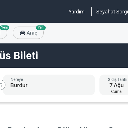
Yardım
Seyahat Sorg
Yeni
Yeni
l
Araç
s Bileti
Nereye
Gidiş Tarihi
7
Ağu
Cuma