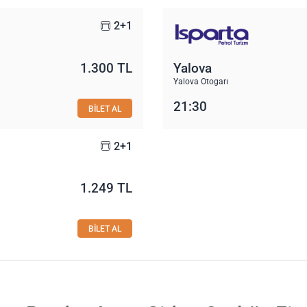
2+1
1.300 TL
Yalova
Yalova Otogarı
21:30
BİLET AL
2+1
1.249 TL
BİLET AL