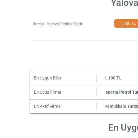
Yalova
1.100 TL
Burdur - Yalova Otobüs Bileti
En Uygun Bilet
1.100 TL
En Ucuz Firma
Isparta Petrol Tu
En Aktif Firma
Pamukkale Turi
En Uygu