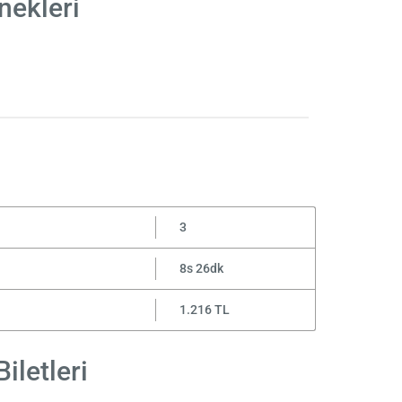
nekleri
3
8s 26dk
1.216 TL
iletleri