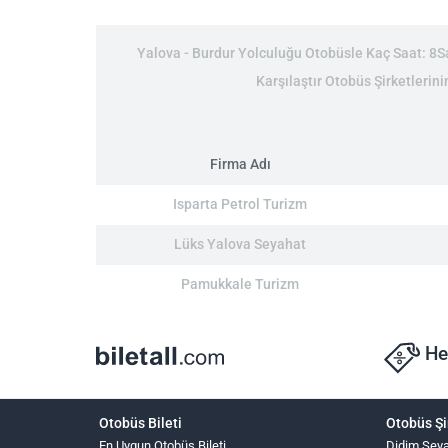
Yalova - Burdur Yolculuğu Otobüsle Kaç Saat: 8Saa
Karşılaştır Otobüs Şirketlerini
Firma Adı
Isparta Petrol Turizm
Lüks Yalova Seyahat
Pamukkale Turizm
He
Otobüs Bileti
Otobüs Şi
En Uygun Otobüs Bileti
Didim Sey