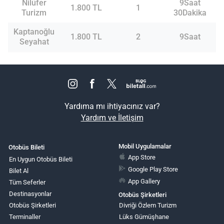
Nilüfer
9Saat
1.800 TL
1
Turizm
30Dakika
Kaptanoğlu
1.800 TL
2
9Saat
Seyahat
Yardıma mı ihtiyacınız var?
Yardım ve İletişim
Mobil Uygulamalar
Otobüs Bileti
App Store
En Uygun Otobüs Bileti
Google Play Store
Bilet Al
App Gallery
Tüm Seferler
Destinasyonlar
Otobüs Şirketleri
Otobüs Şirketleri
Divriği Özlem Turizm
Terminaller
Lüks Gümüşhane