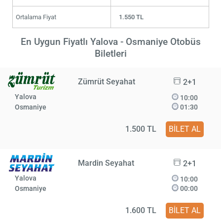
Ortalama Fiyat
1.550 TL
En Uygun Fiyatlı Yalova - Osmaniye Otobüs
Biletleri
Zümrüt Seyahat
2+1
Yalova
10:00
Osmaniye
01:30
1.500 TL
BİLET AL
Mardin Seyahat
2+1
Yalova
10:00
Osmaniye
00:00
1.600 TL
BİLET AL