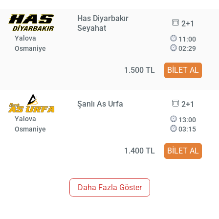
Has Diyarbakır
2+1
Seyahat
Yalova
11:00
Osmaniye
02:29
1.500 TL
BİLET AL
Şanlı As Urfa
2+1
Yalova
13:00
Osmaniye
03:15
1.400 TL
BİLET AL
Daha Fazla Göster