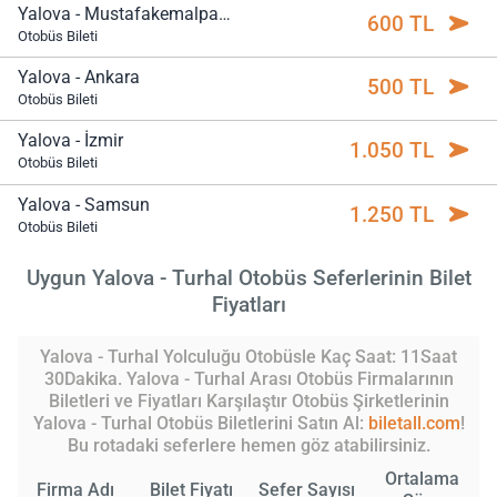
Yalova - Mustafakemalpaşa
600 TL
Otobüs Bileti
Yalova - Ankara
500 TL
Otobüs Bileti
Yalova - İzmir
1.050 TL
Otobüs Bileti
Yalova - Samsun
1.250 TL
Otobüs Bileti
Uygun Yalova - Turhal Otobüs Seferlerinin Bilet
Fiyatları
Yalova - Turhal Yolculuğu Otobüsle Kaç Saat: 11Saat
30Dakika. Yalova - Turhal Arası Otobüs Firmalarının
Biletleri ve Fiyatları Karşılaştır Otobüs Şirketlerinin
Yalova - Turhal Otobüs Biletlerini Satın Al:
biletall.com
!
Bu rotadaki seferlere hemen göz atabilirsiniz.
Ortalama
Firma Adı
Bilet Fiyatı
Sefer Sayısı