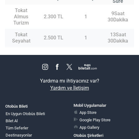
Süre
Tokat
9Saat
Almus
2.300 TL
1
30Dakika
Turizm
Tokat
13Saat
2.500 TL
1
Seyahat
30Dakika
Yardıma mı ihtiyacınız var?
Yardım ve İletişim
Mobil Uygulamalar
Otobüs Bileti
App Store
En Uygun Otobüs Bileti
Google Play Store
Bilet Al
App Gallery
Tüm Seferler
Destinasyonlar
Otobüs Şirketleri