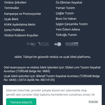
Otobüs Şirketleri
Öz Elbistan Seyahat
Terminaller
Yaman Turizm
Çağlar Turizm
Kampanya ve Promosyonlar
Boss for Hakan
Uçak Bileti
İyigün Çarşamba Turizm
KVKK Aydınlatma Metni
Yeni Özlem Adana
Çerez Politikası
Türkoğlu Turizm
Otobüs Kullanım Koşulları
obilet, Türkiye'nin güvenilir otobüs ve uçak bileti platformu.
Otel rezervasyon ve otobüs bileti işlemleri için: Obilet.com Turizm Seyahat
Acentası (TÜRSAB Belge No: 9883)
Uçak bileti işlemleri için: Biletall Turizm Seyahat Acentası (TÜRSAB Belge
No: 4443) | (IATA Üyelik No: 88214125)
İnternet Sitesi’nde çerezler yoluyla kişisel veri işlenmekte olup
gerekli olan çerezler bilgi toplumu hizmetlerinin sunulması amacı ile
kullanılmaktadır. Tercihleriniz doğrultusunda size özel
Ayarlar
Tümünü Kabul Et
kişiselleştirilmiş çerezleri ve özel kampanyaları
reddet
seçeneğine