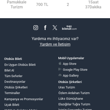
Pamukkale
1Saat
700 TL
2
Turizm
37Dakika
Yardıma mı ihtiyacınız var?
Yardım ve İletişim
Mobil Uygulamalar
Otobüs Bileti
App Store
En Uygun Otobüs Bileti
Google Play Store
Bilet Al
App Gallery
Tüm Seferler
Destinasyonlar
Otobüs Şirketleri
Otobüs Şirketleri
Uras Turizm
Terminaller
Özlem Ardahan Turizm
Lüks Gümüşhane
Kampanya ve Promosyonlar
Elazığlılar Tuğra Turizm
Uçak Bileti
İyigün Çarşamba Turizm