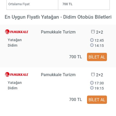
Ortalama Fiyat
700 TL
En Uygun Fiyatlı Yatağan - Didim Otobüs Biletleri
Pamukkale Turizm
2+2
Yatağan
12:45
Didim
14:15
700 TL
BİLET AL
Pamukkale Turizm
2+2
Yatağan
17:30
Didim
19:15
700 TL
BİLET AL