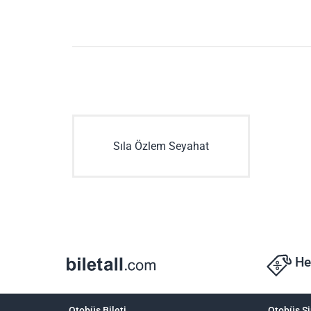
Sıla Özlem Seyahat
He
Otobüs Bileti
Otobüs Şi