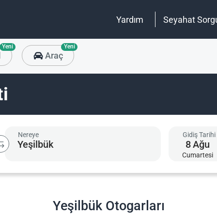
Yardım
Seyahat Sorg
Yeni
Yeni
l
Araç
ti
Nereye
Gidiş Tarihi
8
Ağu
Cumartesi
Yeşilbük Otogarları