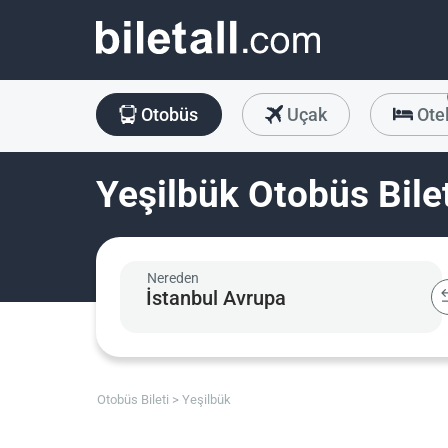
Otobüs
Uçak
Ote
Yeşilbük Otobüs Bile
Nereden
Otobüs Bileti
Yeşilbük