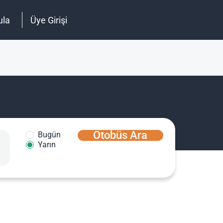
ula
Üye Girişi
Otobüs Ara
Bugün
Yarın