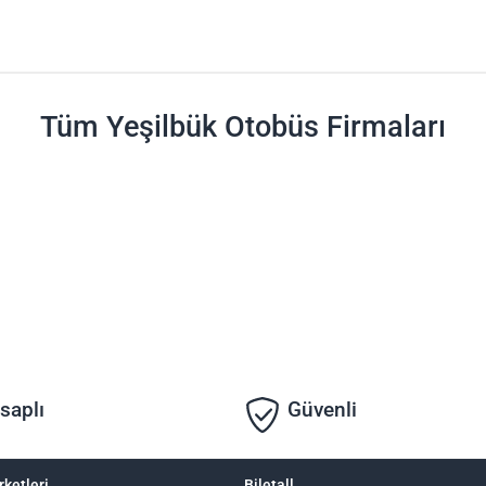
Tüm Yeşilbük Otobüs Firmaları
saplı
Güvenli
rketleri
Biletall