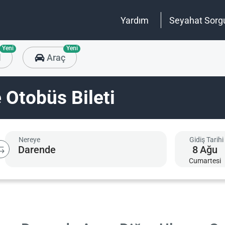
Yardım
Seyahat Sorg
Yeni
Yeni
l
Araç
 Otobüs Bileti
Nereye
Gidiş Tarihi
8
Ağu
Cumartesi