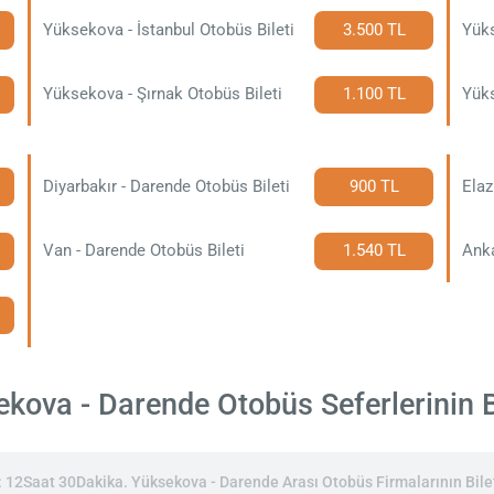
Yüksekova - İstanbul Otobüs Bileti
3.500 TL
Yüks
Yüksekova - Şırnak Otobüs Bileti
1.100 TL
Yüks
Diyarbakır - Darende Otobüs Bileti
900 TL
Elaz
Van - Darende Otobüs Bileti
1.540 TL
Anka
ova - Darende Otobüs Seferlerinin Bi
12Saat 30Dakika. Yüksekova - Darende Arası Otobüs Firmalarının Bilet