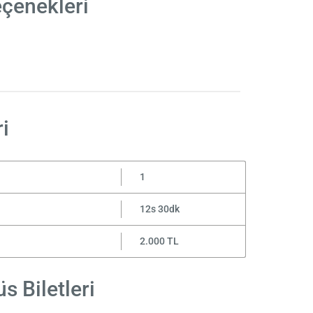
eçenekleri
i
1
12s 30dk
2.000 TL
s Biletleri