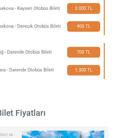
ekova - Kayseri Otobüs Bileti
3.000 TL
ekova - Derecik Otobüs Bileti
400 TL
ığ - Darende Otobüs Bileti
700 TL
ra - Darende Otobüs Bileti
1.300 TL
let Fiyatları
leri ve