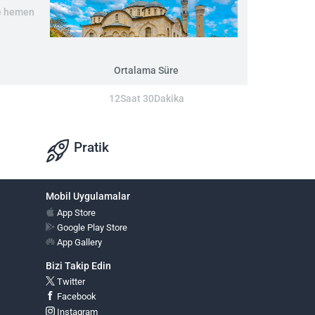
re hemen
Ortalama Süre
12Saat 30Dakika
Pratik
Mobil Uygulamalar
App Store
Google Play Store
App Gallery
Bizi Takip Edin
Twitter
Facebook
Instagram