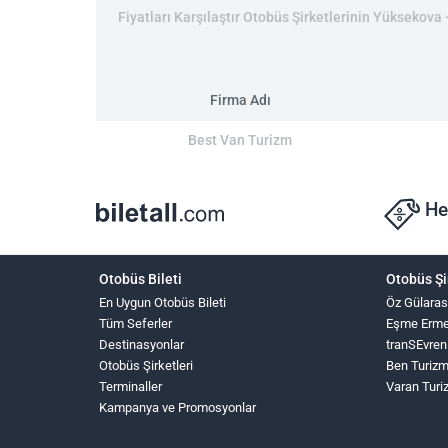
Fiyatları Karşılaştır Otobüs Şirketlerinin Yüksekova 
Firma Adı
Best Van Turizm
He
Otobüs Bileti
Otobüs Şi
En Uygun Otobüs Bileti
Öz Gülaras
Tüm Seferler
Eşme Erme
Destinasyonlar
tranSEvren
Otobüs Şirketleri
Ben Turiz
Terminaller
Varan Turi
Kampanya ve Promosyonlar