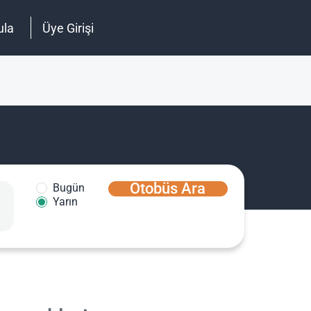
ula
Üye Girişi
Otobüs Ara
Bugün
Yarın