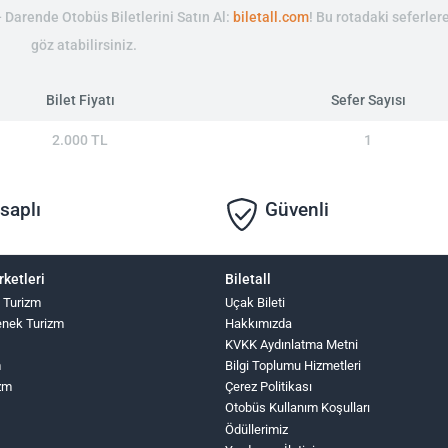
- Darende Otobüs Biletlerini Satın Al:
biletall.com
! Bu rotadaki seferle
göz atabilirsiniz.
Bilet Fiyatı
Sefer Sayısı
2.000 TL
1
saplı
Güvenli
rketleri
Biletall
 Turizm
Uçak Bileti
nek Turizm
Hakkımızda
KVKK Aydınlatma Metni
m
Bilgi Toplumu Hizmetleri
zm
Çerez Politikası
Otobüs Kullanım Koşulları
Ödüllerimiz