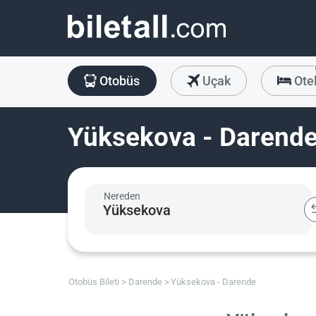
Otobüs
Uçak
Ote
Yüksekova - Darende
Nereden
Otobüs Bileti
Darende
Yüksekova - Darende