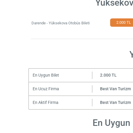
Yüksekova
2.000 TL
Darende - Yüksekova Otobüs Bileti
En Uygun Bilet
2.000 TL
En Ucuz Firma
Best Van Turizm
En Aktif Firma
Best Van Turizm
En Uygun F