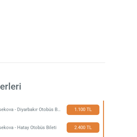
rleri
Yüksekova - Diyarbakır Otobüs Bileti
1.100 TL
ekova - Hatay Otobüs Bileti
2.400 TL