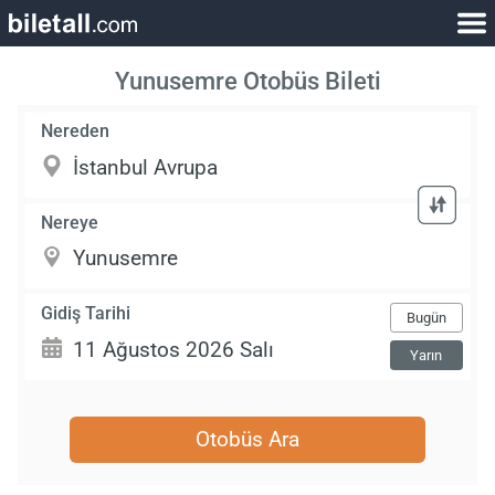
Yunusemre Otobüs Bileti
Nereden
Nereye
Gidiş Tarihi
Bugün
Yarın
Otobüs Ara