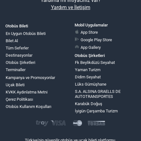
Yardıma mı ihtiyacınız var?
Yardım ve İletişim
Mobil Uygulamalar
Otobüs Bileti
App Store
En Uygun Otobüs Bileti
Google Play Store
Bilet Al
App Gallery
Tüm Seferler
Destinasyonlar
Otobüs Şirketleri
Otobüs Şirketleri
Fk Beylikdüzü Seyahat
Terminaller
Yaman Turizm
Didim Seyahat
Kampanya ve Promosyonlar
Lüks Gümüşhane
Uçak Bileti
S.A. ALSINA GRAELLS DE
KVKK Aydınlatma Metni
AUTOTRANSPORTES
Çerez Politikası
Karabük Doğuş
Otobüs Kullanım Koşulları
İyigün Çarşamba Turizm
Türkiye'nin güvenilir otobüs ve uçak bileti platformu.