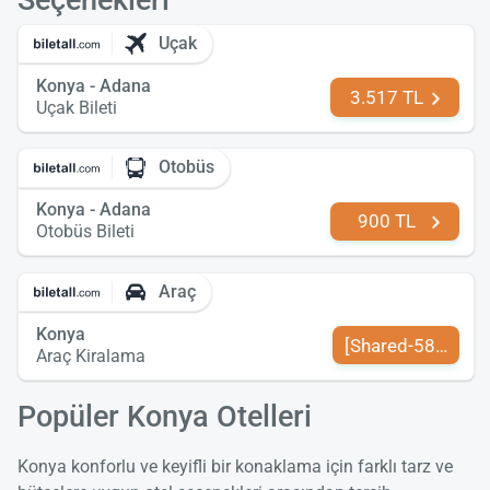
Seçenekleri
Uçak
Konya - Adana
3.517 TL
Uçak Bileti
Otobüs
Konya - Adana
900 TL
Otobüs Bileti
Araç
Konya
[Shared-589-tr-TR
Araç Kiralama
Popüler Konya Otelleri
Konya konforlu ve keyifli bir konaklama için farklı tarz ve