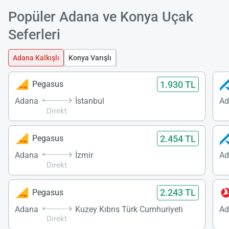
Popüler Adana ve Konya Uçak
Seferleri
Adana Kalkışlı
Konya Varışlı
1.930 TL
Pegasus
Adana
İstanbul
Ad
Direkt
2.454 TL
Pegasus
Adana
İzmir
Ad
Direkt
2.243 TL
Pegasus
Adana
Kuzey Kıbrıs Türk Cumhuriyeti
Ad
Direkt