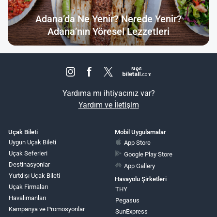
Adana’da Ne Yenir? Nerede Yenir?
Adana’nın Yöresel Lezzetleri
Yardıma mı ihtiyacınız var?
Yardım ve İletişim
Uçak Bileti
Mobil Uygulamalar
Uygun Uçak Bileti
App Store
Uçak Seferleri
Google Play Store
Destinasyonlar
App Gallery
Yurtdışı Uçak Bileti
Havayolu Şirketleri
Uçak Firmaları
THY
Havalimanları
Pegasus
Kampanya ve Promosyonlar
SunExpress