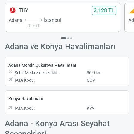
3.128 TL
THY
Adana
İstanbul
Ad
Direkt
Adana ve Konya Havalimanları
Adana Mersin Çukurova Havalimanı
Şehir Merkezine Uzaklık:
36,0 km
IATA Kodu:
COV
Konya Havalimanı
IATA Kodu:
KYA
Adana - Konya Arası Seyahat