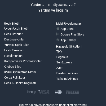
Yardıma mı ihtiyacınız var?
Yardım ve İletişim
Uçak Bileti
Mobil Uygulamalar
Uygun Uçak Bileti
App Store
Uçak Seferleri
Google Play Store
Destinasyonlar
App Gallery
Yurtdışı Uçak Bileti
Havayolu Şirketleri
Uçak Firmaları
THY
Havalimanları
Pegasus
Kampanya ve Promosyonlar
SunExpress
Otobüs Bileti
AJet
KVKK Aydınlatma Metni
Freebird Airlines
Çerez Politikası
Tailwind Airlines
Uçak Kullanım Koşulları
Türkiye'nin güvenilir otobüs ve uçak bileti platformu.