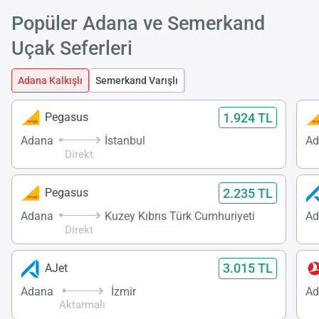
Popüler Adana ve Semerkand
Uçak Seferleri
Adana Kalkışlı
Semerkand Varışlı
1.924 TL
Pegasus
Adana
İstanbul
Ad
Direkt
2.235 TL
Pegasus
Adana
Kuzey Kıbrıs Türk Cumhuriyeti
Ad
Direkt
3.015 TL
AJet
Adana
İzmir
Ad
Aktarmalı