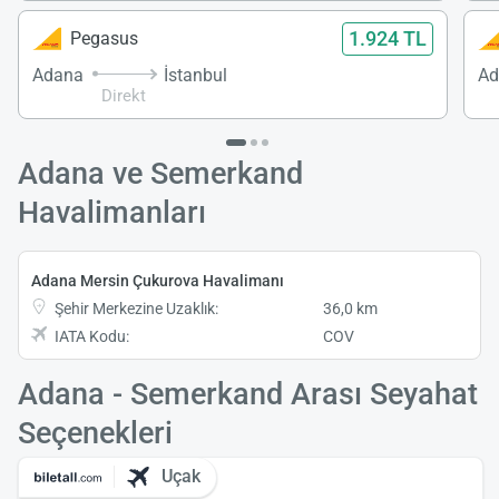
1.924 TL
Pegasus
Adana
İstanbul
Ad
Direkt
Adana ve Semerkand
Havalimanları
Adana Mersin Çukurova Havalimanı
Şehir Merkezine Uzaklık:
36,0 km
IATA Kodu:
COV
Adana - Semerkand Arası Seyahat
Seçenekleri
Uçak