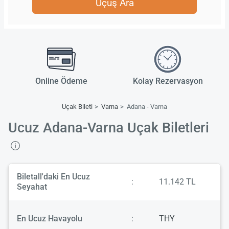
Uçuş Ara
Online Ödeme
Kolay Rezervasyon
Uçak Bileti
Varna
Adana - Varna
Ucuz Adana-Varna Uçak Biletleri
Biletall'daki En Ucuz
:
11.142 TL
Seyahat
En Ucuz Havayolu
:
THY