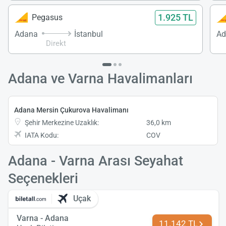
1.925 TL
Pegasus
Adana
İstanbul
Ad
Direkt
Adana ve Varna Havalimanları
Adana Mersin Çukurova Havalimanı
Şehir Merkezine Uzaklık:
36,0 km
IATA Kodu:
COV
Adana - Varna Arası Seyahat
Seçenekleri
Uçak
Varna - Adana
11.142 TL