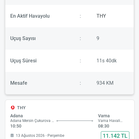
En Aktif Havayolu
:
THY
Uçuş Sayısı
:
9
Uçuş Süresi
:
11s 40dk
Mesafe
:
934 KM
THY
Adana
Varna
Adana Mersin Çukurova Havalimanı
Varna Havalimanı
10:50
08:30
11.142 TL
13 Ağustos 2026 - Perşembe