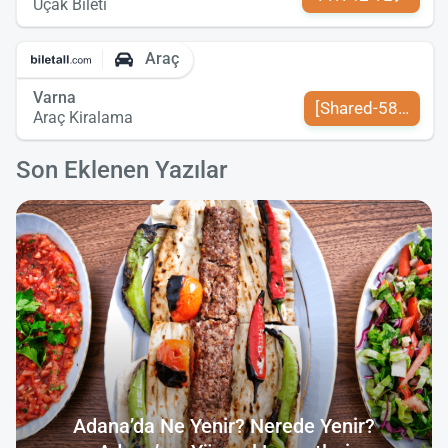
Uçak Bileti
Araç
Varna
[Shared-589-tr-TR
Araç Kiralama
Son Eklenen Yazılar
Adana’da Ne Yenir? Nerede Yenir?