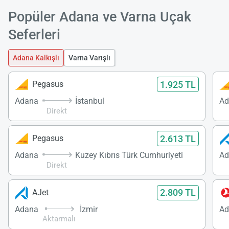
Popüler Adana ve Varna Uçak
Seferleri
Adana Kalkışlı
Varna Varışlı
1.925 TL
Pegasus
Adana
İstanbul
Ad
Direkt
2.613 TL
Pegasus
Adana
Kuzey Kıbrıs Türk Cumhuriyeti
Ad
Direkt
2.809 TL
AJet
Adana
İzmir
Ad
Aktarmalı