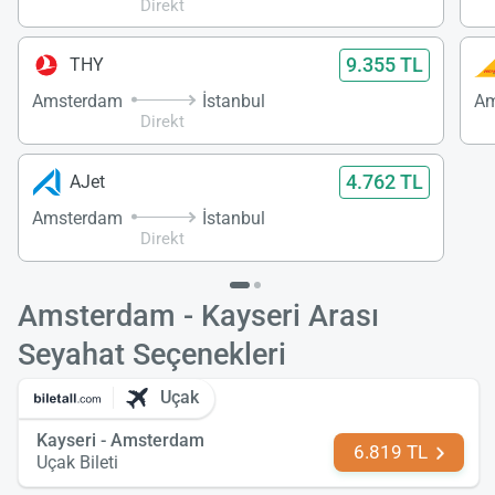
Direkt
9.355 TL
THY
Amsterdam
İstanbul
Am
Direkt
4.762 TL
AJet
Amsterdam
İstanbul
Direkt
Amsterdam - Kayseri Arası
Seyahat Seçenekleri
Uçak
Kayseri - Amsterdam
6.819 TL
Uçak Bileti