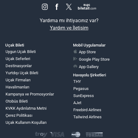
Yardıma mı ihtiyacınız var?
Yardım ve İletişim
Uçak Bileti
Mobil Uygulamalar
Uygun Uçak Bileti
App Store
Uçak Seferleri
Google Play Store
Destinasyonlar
App Gallery
Yurtdışı Uçak Bileti
Havayolu Şirketleri
Uçak Firmaları
THY
Havalimanları
Pegasus
Kampanya ve Promosyonlar
SunExpress
Otobüs Bileti
AJet
KVKK Aydınlatma Metni
Freebird Airlines
Çerez Politikası
Tailwind Airlines
Uçak Kullanım Koşulları