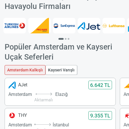
Havayolu Firmaları
Popüler Amsterdam ve Kayseri
Uçak Seferleri
Amsterdam Kalkışlı
Kayseri Varışlı
6.642 TL
AJet
Amsterdam
Elazığ
Am
Aktarmalı
9.355 TL
THY
Amsterdam
İstanbul
Am