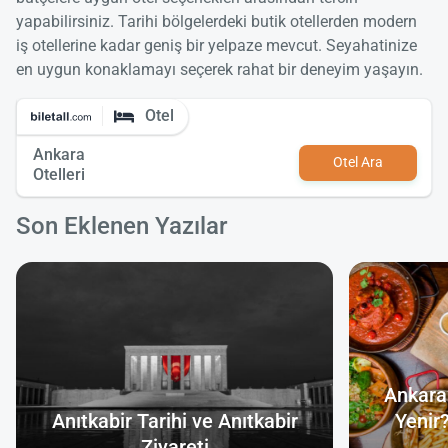
yapabilirsiniz. Tarihi bölgelerdeki butik otellerden modern
iş otellerine kadar geniş bir yelpaze mevcut. Seyahatinize
en uygun konaklamayı seçerek rahat bir deneyim yaşayın.
Otel
Ankara
Otel Ara
Otelleri
Son Eklenen Yazılar
Ankara
Anıtkabir Tarihi ve Anıtkabir
Yenir
Ziyareti