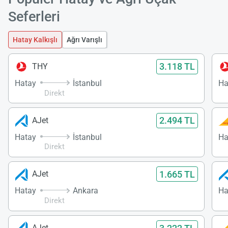
Seferleri
Hatay Kalkışlı
Ağrı Varışlı
3.118 TL
THY
Hatay
İstanbul
Ha
Direkt
2.494 TL
AJet
Hatay
İstanbul
Ha
Direkt
1.665 TL
AJet
Hatay
Ankara
Ha
Direkt
AJet