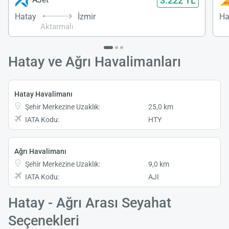
3.222 TL
Hatay
İzmir
Ha
Aktarmalı
Hatay ve Ağrı Havalimanları
Hatay Havalimanı
Şehir Merkezine Uzaklık:
25,0 km
IATA Kodu:
HTY
Ağrı Havalimanı
Şehir Merkezine Uzaklık:
9,0 km
IATA Kodu:
AJI
Hatay - Ağrı Arası Seyahat
Seçenekleri