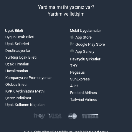
Yardıma mı ihtiyacınız var?
Yardım ve İletişim
Uçak Bileti
Mobil Uygulamalar
Uygun Uçak Bileti
App Store
Uçak Seferleri
Google Play Store
Destinasyonlar
App Gallery
Yurtdışı Uçak Bileti
Havayolu Şirketleri
Uçak Firmaları
THY
Havalimanları
Pegasus
Kampanya ve Promosyonlar
SunExpress
Otobüs Bileti
AJet
KVKK Aydınlatma Metni
Freebird Airlines
Çerez Politikası
Tailwind Airlines
Uçak Kullanım Koşulları