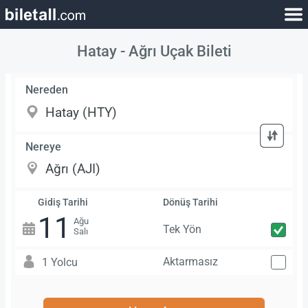
Hatay - Ağrı Uçak Bileti
Nereden
Nereye
Gidiş Tarihi
Dönüş Tarihi
11
Ağu
Tek Yön
Salı
Aktarmasız
1 Yolcu