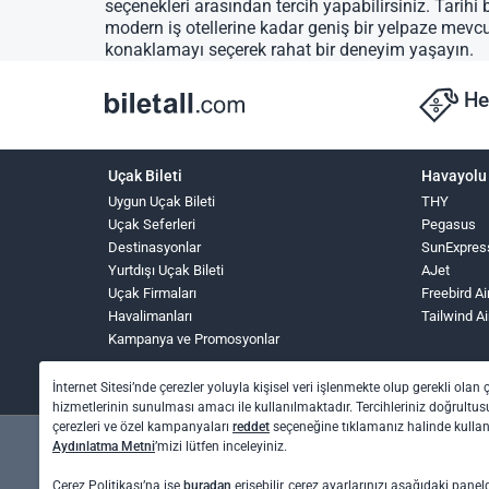
seçenekleri arasından tercih yapabilirsiniz. Tarihi 
modern iş otellerine kadar geniş bir yelpaze mevc
konaklamayı seçerek rahat bir deneyim yaşayın.
He
Uçak Bileti
Havayolu 
Uygun Uçak Bileti
THY
Uçak Seferleri
Pegasus
Destinasyonlar
SunExpres
Yurtdışı Uçak Bileti
AJet
Uçak Firmaları
Freebird Ai
Havalimanları
Tailwind Ai
Kampanya ve Promosyonlar
İnternet Sitesi’nde çerezler yoluyla kişisel veri işlenmekte olup gerekli olan 
hizmetlerinin sunulması amacı ile kullanılmaktadır. Tercihleriniz doğrultusu
çerezleri ve özel kampanyaları
reddet
seçeneğine tıklamanız halinde kull
Aydınlatma Metni
’mizi lütfen inceleyiniz.
Çerez Politikası’na ise
buradan
erişebilir, çerez ayarlarınızı aşağıdaki panel