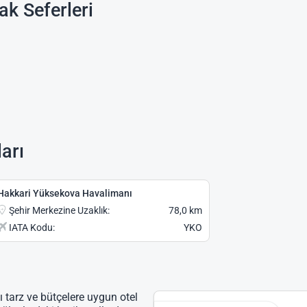
ak Seferleri
arı
Hakkari Yüksekova Havalimanı
Şehir Merkezine Uzaklık:
78,0 km
IATA Kodu:
YKO
ı tarz ve bütçelere uygun otel