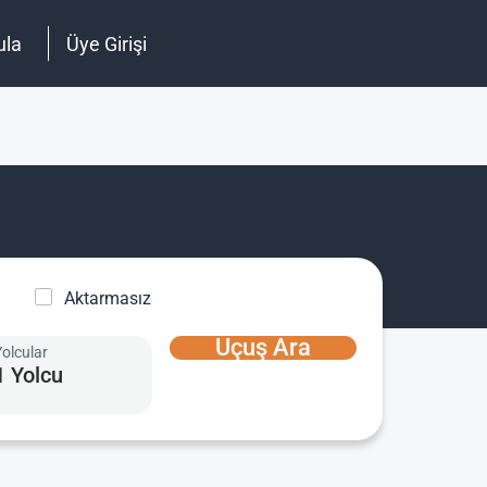
ula
Üye Girişi
Aktarmasız
Uçuş Ara
Yolcular
1 Yolcu