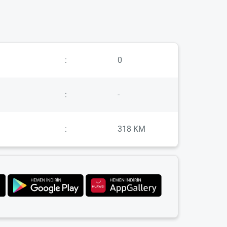
:
0
:
-
:
318 KM