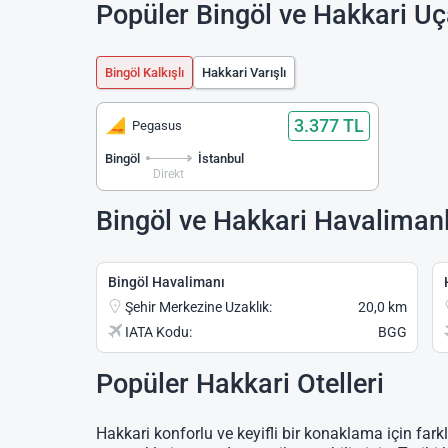
Popüler Bingöl ve Hakkari Uç
Bingöl Kalkışlı
Hakkari Varışlı
3.377 TL
Pegasus
Bingöl
İstanbul
Direkt
Bingöl ve Hakkari Havalimanl
Bingöl Havalimanı
Şehir Merkezine Uzaklık:
20,0 km
IATA Kodu:
BGG
Popüler Hakkari Otelleri
Hakkari konforlu ve keyifli bir konaklama için farkl