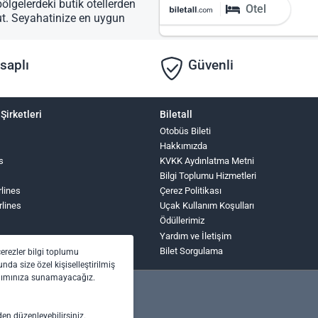
bölgelerdeki butik otellerden
Otel
ut. Seyahatinize en uygun
saplı
Güvenli
Şirketleri
Biletall
Otobüs Bileti
Hakkımızda
s
KVKK Aydınlatma Metni
Bilgi Toplumu Hizmetleri
rlines
Çerez Politikası
rlines
Uçak Kullanım Koşulları
Ödüllerimiz
Yardım ve İletişim
Bilet Sorgulama
çerezler bilgi toplumu
nda size özel kişiselleştirilmiş
anımınıza sunamayacağız.
den düzenleyebilirsiniz.