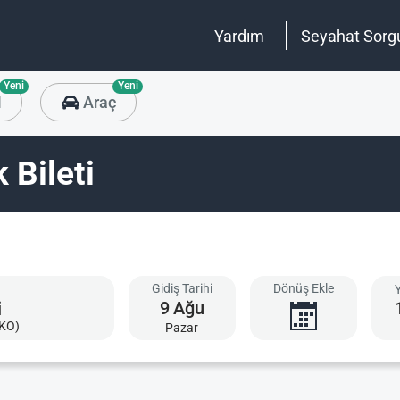
Yardım
Seyahat Sorg
Yeni
Yeni
l
Araç
 Bileti
Gidiş Tarihi
Dönüş Ekle
9
Ağu
YKO)
Pazar