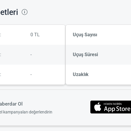
etleri
:
0 TL
Uçuş Sayısı
:
-
Uçuş Süresi
:
-
Uzaklık
berdar Ol
zel kampanyaları değerlendirin