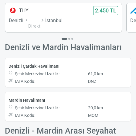
2.450 TL
THY
Denizli
İstanbul
De
Direkt
Denizli ve Mardin Havalimanları
Denizli Çardak Havalimanı
Şehir Merkezine Uzaklık:
61,0 km
IATA Kodu:
DNZ
Mardin Havalimanı
Şehir Merkezine Uzaklık:
20,0 km
IATA Kodu:
MQM
Denizli - Mardin Arası Seyahat