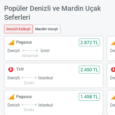
Popüler Denizli ve Mardin Uçak
Seferleri
Denizli Kalkışlı
Mardin Varışlı
2.872 TL
Pegasus
Denizli
İzmir
De
Aktarmalı
2.450 TL
THY
Denizli
İstanbul
De
Direkt
1.458 TL
Pegasus
Denizli
İstanbul
De
Direkt