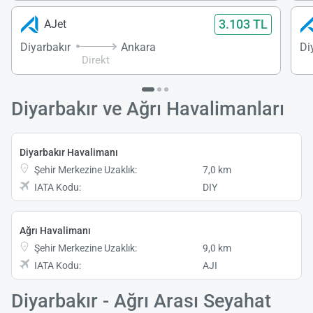
3.103 TL
AJet
Diyarbakır
Ankara
Di
Direkt
Diyarbakır ve Ağrı Havalimanları
Diyarbakır Havalimanı
Şehir Merkezine Uzaklık:
7,0 km
IATA Kodu:
DIY
Ağrı Havalimanı
Şehir Merkezine Uzaklık:
9,0 km
IATA Kodu:
AJI
Diyarbakır - Ağrı Arası Seyahat