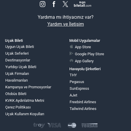
Yardıma mı ihtiyacınız var?
Yardım ve İletişim
Uçak Bileti
Mobil Uygulamalar
Uygun Uçak Bileti
App Store
Uçak Seferleri
Google Play Store
Destinasyonlar
App Gallery
Yurtdışı Uçak Bileti
Havayolu Şirketleri
Uçak Firmaları
THY
Havalimanları
Pegasus
Kampanya ve Promosyonlar
SunExpress
Otobüs Bileti
AJet
KVKK Aydınlatma Metni
Freebird Airlines
Çerez Politikası
Tailwind Airlines
Uçak Kullanım Koşulları