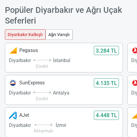
Popüler Diyarbakır ve Ağrı Uçak
Seferleri
Diyarbakır Kalkışlı
Ağrı Varışlı
3.284 TL
Pegasus
Diyarbakır
İstanbul
Di
Direkt
4.135 TL
SunExpress
Diyarbakır
Antalya
Di
Direkt
4.448 TL
AJet
Diyarbakır
İzmir
Di
Aktarmalı