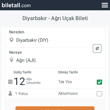
Diyarbakır - Ağrı Uçak Bileti
Nereden
Nereye
Gidiş Tarihi
Dönüş Tarihi
12
Ağu
Tek Yön
Çarşamba
Aktarmasız
1 Yolcu